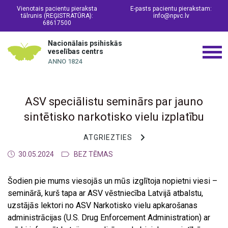
Vienotais pacientu pieraksta
E-pasts pacientu pierakstam:
tālrunis (REĢISTRATŪRA):
info@npvc.lv
68617500
Nacionālais psihiskās
veselības centrs
ANNO 1824
ASV speciālistu seminārs par jauno
sintētisko narkotisko vielu izplatību
ATGRIEZTIES
30.05.2024
BEZ TĒMAS
Šodien pie mums viesojās un mūs izglītoja nopietni viesi –
seminārā, kurš tapa ar ASV vēstniecība Latvijā atbalstu,
uzstājās lektori no ASV Narkotisko vielu apkarošanas
administrācijas (U.S. Drug Enforcement Administration) ar