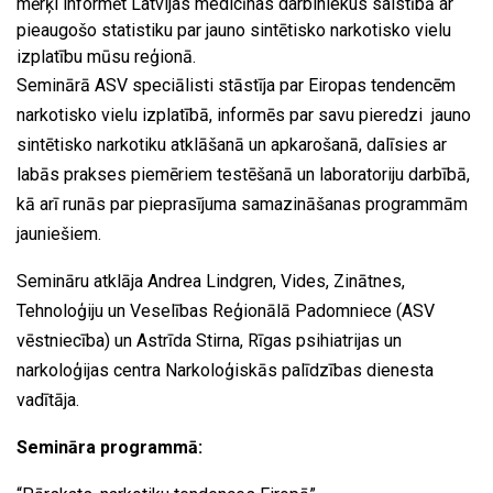
mērķi informēt Latvijas medicīnas darbiniekus saistībā ar
pieaugošo statistiku par jauno sintētisko narkotisko vielu
izplatību mūsu reģionā.
Seminārā ASV speciālisti stāstīja par Eiropas tendencēm
narkotisko vielu izplatībā, informēs par savu pieredzi jauno
sintētisko narkotiku atklāšanā un apkarošanā, dalīsies ar
labās prakses piemēriem testēšanā un laboratoriju darbībā,
kā arī runās par pieprasījuma samazināšanas programmām
jauniešiem.
Semināru atklāja Andrea Lindgren, Vides, Zinātnes,
Tehnoloģiju un Veselības Reģionālā Padomniece (ASV
vēstniecība) un Astrīda Stirna, Rīgas psihiatrijas un
narkoloģijas centra Narkoloģiskās palīdzības dienesta
vadītāja.
Semināra programmā: