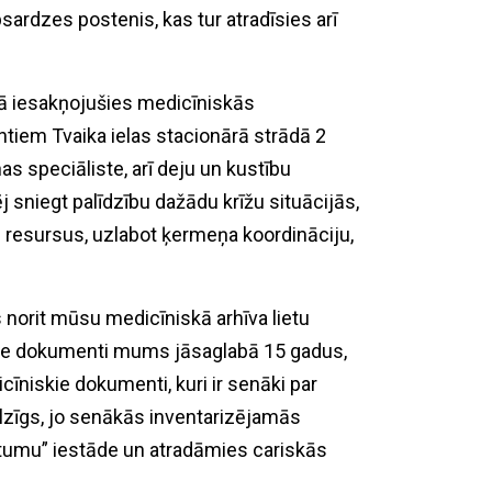
sardzes postenis, kas tur atradīsies arī
ienā iesakņojušies medicīniskās
ntiem Tvaika ielas stacionārā strādā 2
nas speciāliste, arī deju un kustību
j sniegt palīdzību dažādu krīžu situācijās,
s resursus, uzlabot ķermeņa koordināciju,
s norit mūsu medicīniskā arhīva lietu
skie dokumenti mums jāsaglabā 15 gadus,
cīniskie dokumenti, kuri ir senāki par
ilzīgs, jo senākās inventarizējamās
stumu” iestāde un atradāmies cariskās