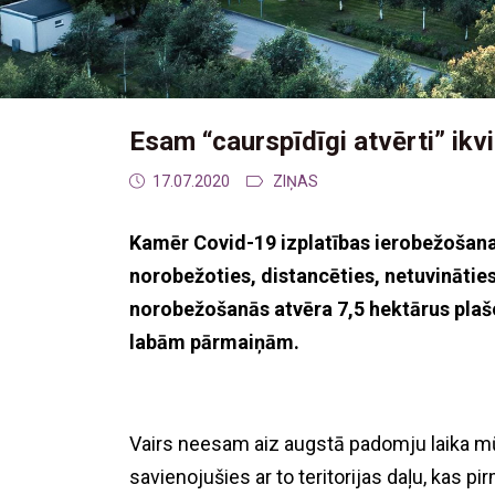
Esam “caurspīdīgi atvērti” ikv
17.07.2020
ZIŅAS
Kamēr Covid-19 izplatības ierobežošanas
norobežoties, distancēties, netuvinātie
norobežošanās atvēra 7,5 hektārus plašo
labām pārmaiņām.
Vairs neesam aiz augstā padomju laika mūra
savienojušies ar to teritorijas daļu, kas 