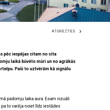
ATGRIEZTIES
s pēc iespējas citam no cita
adomju laikā būvēto mūri un no agrākās
rtelpu. Paši to uztvērām kā signālu
rūmā padomju laika aura. Esam vizuāli
pa to varēja noiet līdz iestādes