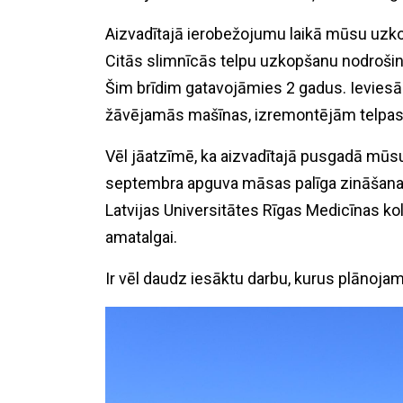
Aizvadītajā ierobežojumu laikā mūsu uzko
Citās slimnīcās telpu uzkopšanu nodrošina
Šim brīdim gatavojāmies 2 gadus. Ievies
žāvējamās mašīnas, izremontējām telpas
Vēl jāatzīmē, ka aizvadītajā pusgadā mūsu
septembra apguva māsas palīga zināšanas 
Latvijas Universitātes Rīgas Medicīnas kol
amatalgai.
Ir vēl daudz iesāktu darbu, kurus plānojam