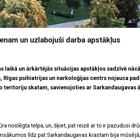
ienam un uzlabojuši darba apstākļus
 laikā un ārkārtējās situācijas apstākļos sadzīvē nācā
s, Rīgas psihiatrijas un narkoloģijas centrs nojauca p
 teritoriju skatam, savienojoties ar Sarkandaugavas ā
 noslēgta telpa, un, šķiet, pat reizē ar to ir pazudusi d
pirmsākumos līdz pat Sarkandaugavas krastam bija mūsējā, 