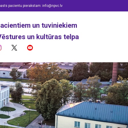
pasts pacientu pierakstam:
info@npvc.lv
acientiem un tuviniekiem
Vēstures un kultūras telpa