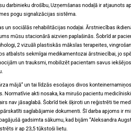
su darbinieku drošību, Uzņemšanas nodaļā ir atjaunots ap
ksmes pogu signalizācijas sistēma.
ikas un sociālās rehabilitācijas nodaļai. Ārstniecības ikd
jums mūsu stacionārā aizvien paplašinās. Šobrīd ar pacie
 psihologi, 2 vizuāli plastiskās mākslas terapeites, vingroša
labs atbalsts sekmīgai medikamentozai ārstniecībai, jo spē
emocijām un trauksmi, mobilizēt pacientam savus iekšējo
u.
ļdārza mājā” un tai līdzās esošajos divos konteinernamiņo
res. Normatīvie akti nosaka, ka mirušo pacientu medicīni
s nav jāsaglabā. Šobrīd tiek šķiroti un reģistrēti tie medi
 pārskatīti saglabājamie dokumenti. Šī darba apjoms ir m
ar pagājušā gadsimta sākumu, kad bijām “Aleksandra Aug
trēts ir ap 23,5 tūkstoši lietu.