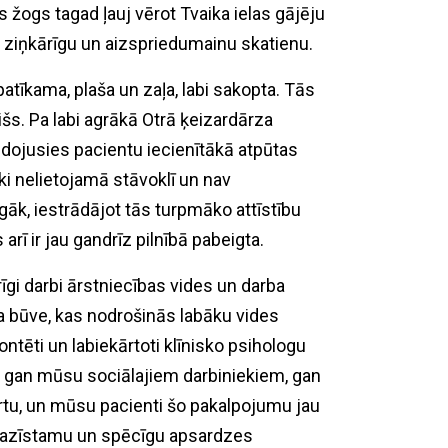
žogs tagad ļauj vērot Tvaika ielas gājēju
, ziņkārīgu un aizspriedumainu skatienu.
atīkama, plaša un zaļa, labi sakopta. Tās
šs. Pa labi agrākā Otrā ķeizardārza
eidojusies pacientu iecienītākā atpūtas
ki nelietojamā stāvoklī un nav
gāk, iestrādājot tās turpmāko attīstību
rī ir jau gandrīz pilnībā pabeigta.
rīgi darbi ārstniecības vides un darba
ta būve, kas nodrošinās labāku vides
ntēti un labiekārtoti klīnisko psihologu
i, gan mūsu sociālajiem darbiniekiem, gan
rtu, un mūsu pacienti šo pakalpojumu jau
pazīstamu un spēcīgu apsardzes