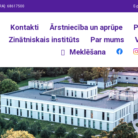
RA):
68617500
E-
Kontakti
Ārstniecība un aprūpe
P
Zinātniskais institūts
Par mums
Meklēšana