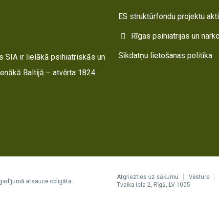
ES struktūrfondu projektu akt
Rīgas psihiatrijas un nark
Sīkdatņu lietošanas politika
 SIA ir lielākā psihiatriskās un
enākā Baltijā – atvērta 1824.
Atgriezties uz sākumu
Vēsture
gadījumā atsauce obligāta.
Tvaika iela 2, Rīgā, LV-1005