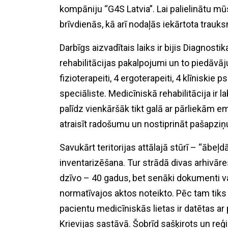
kompāniju “G4S Latvia”. Lai palielinātu mū
brīvdienās, kā arī nodaļās iekārtota trau
Darbīgs aizvadītais laiks ir bijis Diagnost
rehabilitācijas pakalpojumi un to piedāvā
fizioterapeiti, 4 ergoterapeiti, 4 klīniskie
speciāliste. Medicīniskā rehabilitācija ir 
palīdz vienkāršāk tikt galā ar pārliekām 
atraisīt radošumu un nostiprināt pašapziņ
Savukārt teritorijas attālajā stūrī – “ābe
inventarizēšana. Tur strādā divas arhivā
dzīvo – 40 gadus, bet senāki dokumenti vair
normatīvajos aktos noteikto. Pēc tam tiks
pacientu medicīniskās lietas ir datētas 
Krievijas sastāvā. Šobrīd sašķirots un reģis