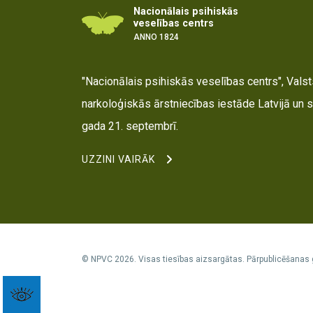
Nacionālais psihiskās
veselības centrs
ANNO 1824
"Nacionālais psihiskās veselības centrs", Valsts
narkoloģiskās ārstniecības iestāde Latvijā un s
gada 21. septembrī.
UZZINI VAIRĀK
© NPVC 2026. Visas tiesības aizsargātas. Pārpublicēšanas 