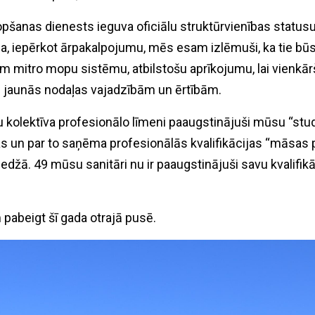
pšanas dienests ieguva oficiālu struktūrvienības statusu
, iepērkot ārpakalpojumu, mēs esam izlēmuši, ka tie būs
ām mitro mopu sistēmu, atbilstošu aprīkojumu, lai vienk
 jaunās nodaļas vajadzībām un ērtībām.
 kolektīva profesionālo līmeni paaugstinājuši mūsu “stud
un par to saņēma profesionālās kvalifikācijas “māsas p
edžā. 49 mūsu sanitāri nu ir paaugstinājuši savu kvalifikā
 pabeigt šī gada otrajā pusē.