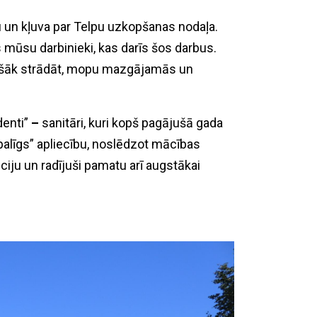
 un kļuva par Telpu uzkopšanas nodaļa.
 mūsu darbinieki, kas darīs šos darbus.
āršāk strādāt, mopu mazgājamās un
enti”
–
sanitāri, kuri kopš pagājušā gada
alīgs” apliecību, noslēdzot mācības
ciju un radījuši pamatu arī augstākai