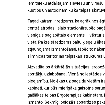
iemītnieku atdalītajām sieviešu un vīrieš
kustību un autodinamiku kā telpas skatuvi
Tagad katram ir redzams, ka agrāk noslēgtā
centrā atrodas lielais stacionārs, pēc pag
vienīgais saglabātais elements – vēsturisk
vieta. Pa kreisi redzams baltu ķieģeļu ēka
atjaunojama izmantošanai, tāpēc to nākamg
slimnīcas teritorijas telpiskās struktūras 
Aizvadītajos ārkārtējās situācijas ierobežo
apstākļu uzlabošanai. Vienā no iestādes v
pieejamību. No ēkas uz pagaidu vietām ir p
kabineti, kur būs mierīgāka gaisotne sarun
gaišākas telpas Ergoterapijas kabinetam.
izmanto. Sekmīgi beidzās apsardzes paka