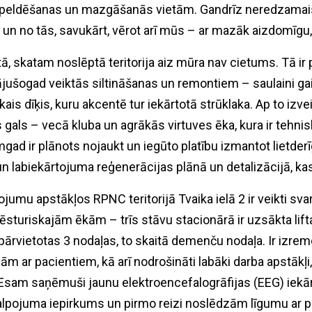
u peldēšanas un mazgāšanās vietām. Gandrīz neredzamais 
 un no tās, savukārt, vērot arī mūs – ar mazāk aizdomīgu
, skatam noslēptā teritorija aiz mūra nav cietums. Tā ir p
ājušogad veiktās siltināšanas un remontiem – saulaini gai
ais dīķis, kuru akcentē tur iekārtotā strūklaka. Ap to izv
s gals – vecā kluba un agrākās virtuves ēka, kura ir tehnis
ad ir plānots nojaukt un iegūto platību izmantot lietderī
un labiekārtojuma reģenerācijas plānā un detalizācijā, kas a
jumu apstākļos RPNC teritorijā Tvaika ielā 2 ir veikti sva
ēsturiskajām ēkām – trīs stāvu stacionārā ir uzsākta lif
ārvietotas 3 nodaļas, to skaitā demenču nodaļa. Ir izremo
ām ar pacientiem, kā arī nodrošināti labāki darba apstākļ
 Esam saņēmuši jaunu elektroencefalogrāfijas (EEG) iekā
lpojuma iepirkums un pirmo reizi noslēdzām līgumu ar 