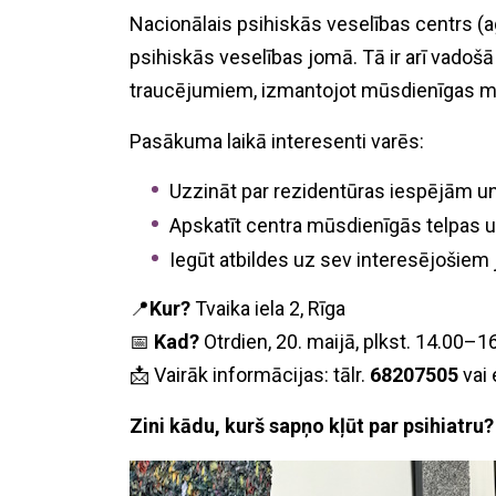
Nacionālais psihiskās veselības centrs (agr
psihiskās veselības jomā. Tā ir arī vadoš
traucējumiem, izmantojot mūsdienīgas m
Pasākuma laikā interesenti varēs:
Uzzināt par rezidentūras iespējām u
Apskatīt centra mūsdienīgās telpas 
Iegūt atbildes uz sev interesējošiem
📍
Kur?
Tvaika iela 2, Rīga
📅
Kad?
Otrdien, 20. maijā, plkst. 14.00–1
📩 Vairāk informācijas: tālr.
68207505
vai
Zini kādu, kurš sapņo kļūt par psihiatru