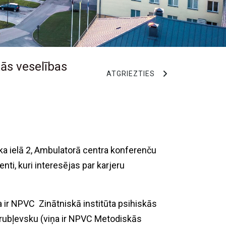
kās veselības
ATGRIEZTIES
ka ielā 2, Ambulatorā centra konferenču
nti, kuri interesējas par karjeru
ņa ir NPVC Zinātniskā institūta psihiskās
Vrubļevsku (viņa ir NPVC Metodiskās