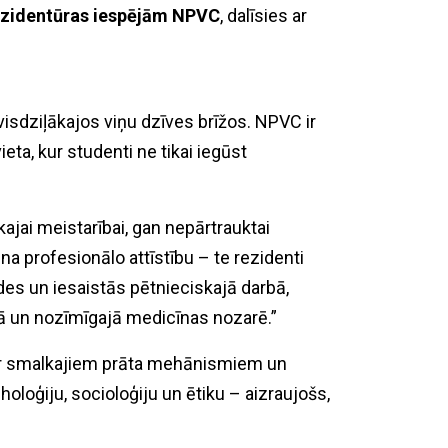
ezidentūras iespējām NPVC
, dalīsies ar
 visdziļākajos viņu dzīves brīžos. NPVC ir
ta, kur studenti ne tikai iegūst
skajai meistarībai, gan nepārtrauktai
a profesionālo attīstību – te rezidenti
s un iesaistās pētnieciskajā darbā,
jā un nozīmīgajā medicīnas nozarē.”
e par smalkajiem prāta mehānismiem un
oloģiju, socioloģiju un ētiku – aizraujošs,