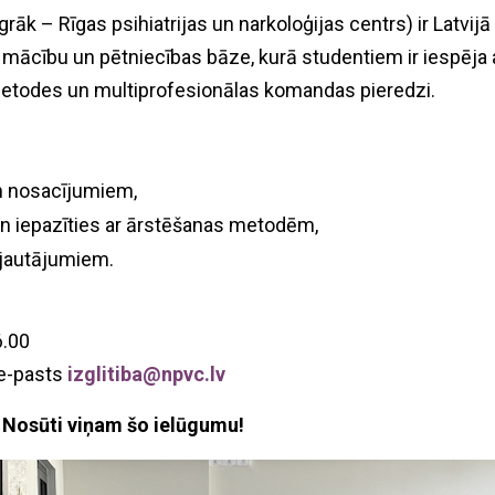
āk – Rīgas psihiatrijas un narkoloģijas centrs) ir Latvijā
ā mācību un pētniecības bāze, kurā studentiem ir iespēja 
etodes un multiprofesionālas komandas pieredzi.
n nosacījumiem,
un iepazīties ar ārstēšanas metodēm,
 jautājumiem.
6.00
 e-pasts
izglitiba@npvc.lv
? Nosūti viņam šo ielūgumu!