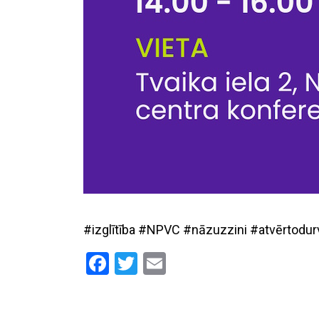
#izglītība #NPVC #nāzuzzini #atvērtodur
Facebook
Twitter
Email