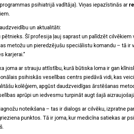
programmas psihiatrijā vadītāja). Viņas iepazīstinās ar
r
miem.
audzveidību un aktualitāti:
u pētnieks. Šī profesija ļauj saprast un palīdzēt cilvēkiem
s metožu un pieredzējušu speciālistu komandu – tā ir vie
 karjerai.”
ka joma ar strauju attīstību, kurā būtiska loma ir gan klīni
ālais psihiskās veselības centrs piedāvā vidi, kas veicin
itāšu kolēģiem, apgūst daudzveidīgas ārstēšanas metode
elības aprūpi un iedvesmu turpināt augt šajā aizraujoša
 diagnožu noteikšana – tas ir dialogs ar cilvēku, izpratn
ieziena punktos. Tā ir joma, kur medicīna satiekas ar psih
š.