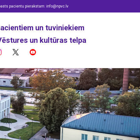
pasts pacientu pierakstam:
info@npvc.lv
acientiem un tuviniekiem
Vēstures un kultūras telpa