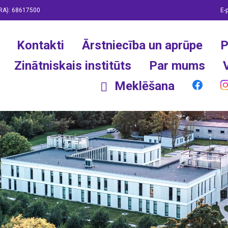
RA):
68617500
E-
Kontakti
Ārstniecība un aprūpe
P
Zinātniskais institūts
Par mums
Meklēšana