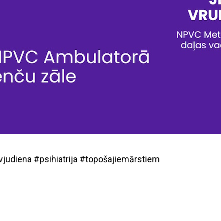
vjudiena #psihiatrija #topošajiemārstiem