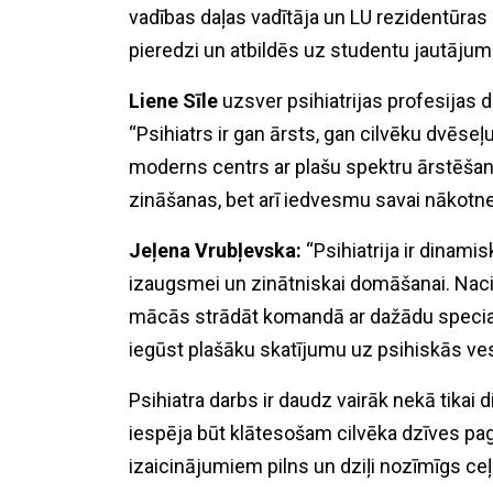
vadības daļas vadītāja un LU rezidentūras 
pieredzi un atbildēs uz studentu jautāju
Liene Sīle
uzsver psihiatrijas profesijas d
“Psihiatrs ir gan ārsts, gan cilvēku dvēseļ
moderns centrs ar plašu spektru ārstēšana
zināšanas, bet arī iedvesmu savai nākotnes
Jeļena Vrubļevska:
“Psihiatrija ir dinamis
izaugsmei un zinātniskai domāšanai. Nacion
mācās strādāt komandā ar dažādu special
iegūst plašāku skatījumu uz psihiskās ves
Psihiatra darbs ir daudz vairāk nekā tikai
iespēja būt klātesošam cilvēka dzīves pagr
izaicinājumiem pilns un dziļi nozīmīgs ceļ