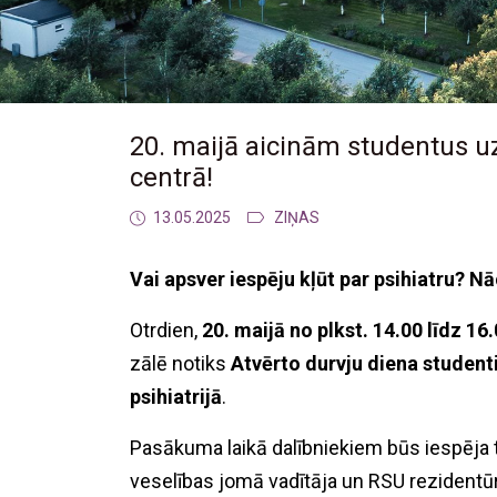
20. maijā aicinām studentus uz
centrā!
13.05.2025
ZIŅAS
Vai apsver iespēju kļūt par psihiatru? Nā
Otrdien,
20. maijā no plkst. 14.00 līdz 16
zālē notiks
Atvērto durvju diena studen
psihiatrijā
.
Pasākuma laikā dalībniekiem būs iespēja ti
veselības jomā vadītāja un RSU rezidentūr