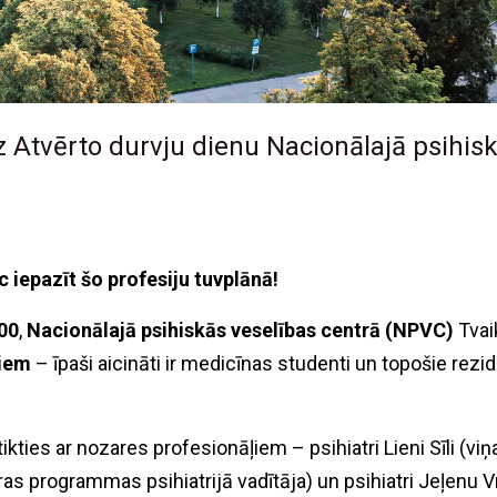
 Atvērto durvju dienu Nacionālajā psihis
c iepazīt šo profesiju tuvplānā!
.00
,
Nacionālajā psihiskās veselības centrā (NPVC)
Tvai
tiem
– īpaši aicināti ir medicīnas studenti un topošie rezide
kties ar nozares profesionāļiem – psihiatri Lieni Sīli (vi
as programmas psihiatrijā vadītāja) un psihiatri Jeļenu 