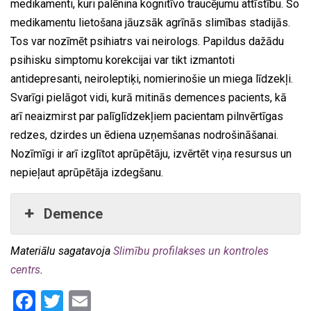
medikamenti, kuri palēnina kognitīvo traucējumu attīstību. Šo
medikamentu lietošana jāuzsāk agrīnās slimības stadijās.
Tos var nozīmēt psihiatrs vai neirologs. Papildus dažādu
psihisku simptomu korekcijai var tikt izmantoti
antidepresanti, neiroleptiķi, nomierinošie un miega līdzekļi.
Svarīgi pielāgot vidi, kurā mitinās demences pacients, kā
arī neaizmirst par palīglīdzekļiem pacientam pilnvērtīgas
redzes, dzirdes un ēdiena uzņemšanas nodrošināšanai.
Nozīmīgi ir arī izglītot aprūpētāju, izvērtēt viņa resursus un
nepieļaut aprūpētāja izdegšanu.
Demence
Materiālu sagatavoja
Slimību profilakses un kontroles
centrs
.
Facebook
Twitter
Email