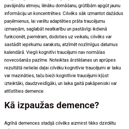
pavājinātu atmiņu, lēnāku domāšanu, grūtībām apgūt jaunu
informāciju un koncentrēties. Cilvēks sāk izmantot dažādus
paņēmienus, lai varētu adaptēties prāta traucējumu
izmaiņām, saglabāt neatkarību un pastāvīgi ikdienā
funkcionēt, piemēram, dodoties uz veikalu, cilvēks var
sastādīt iepirkumu sarakstu, atzīmēt nozīmīgus datumus
kalendārā. Viegli kognitīvi traucējumi nav normālas
novecošanās pazīme. Noteiktas ārstēšanas un aprūpes
rezultātā nelielai daļai cilvēku kognitīvie traucējumi ar laiku
var mazināties, taču bieži kognitīvie traucējumi kļūst
izteiktāki, daudzveidīgāki, un laika gaitā pakāpeniski var
attīstīties demence.
Kā izpaužas demence?
Agrīnā demences stadijā cilvēks aizmirst tikko dzirdētu