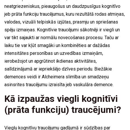
neatgriezeniskus, pieaugošus un daudzpusīgus kognitīvo
jeb prāta funkciju traucējumus, kuru rezultātā rodas atmiņas,
valodas, vizuāli telpiskās izjūtas, prasmju un spriešanas
spēju izmaiņas. Kognitīvie traucējumi sākotnēji ir viegli un
var tikt sajaukti ar normālu novecošanas procesu. Taču ar
laiku tie var kļūt smagāki un kombinēties ar dažādas
intensitātes personības un uzvedības izmaiņām,
ierobežojot un apgrūtinot ikdienas aktivitātes,
salīdzinājumā ar iepriekšējo dzīves periodu. Biežākie
demences veidi ir Alcheimera slimība un smadzeņu
asinsrites traucējumu izraisīta jeb vaskulāra demence.
Kā izpaužas viegli kognitīvi
(prāta funkciju) traucējumi?
Vieglu kognitīvu traucējumu gadījumā ir sūdzības par