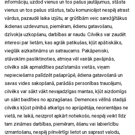
informāciju, uzdod vienus un tos pašus jautājumus, stāsta
vienus un tos pašus stāstus, taču komunicējot nespēj atrast
vārdus, pazaudē laika izjūtu, ar grūtībām veic sarežģītākus
ikdienas uzdevumus, piemēram, ēdienu gatavošanu,
dzīvokļa uzkopšanu, darbības ar naudu. Cilvēks var zaudēt
interesi par lietām, kas agrāk patikušas, kļūt apātiskāks,
vieglāk aizkaitināms un satraucams. Pakāpeniski,
stāvoklim pasliktinoties, atmiņa vēl vairāk pavājinās,
cilvēks sāk apmaldīties pazīstamās vietās, viņam
nepieciešams palīdzēt pašaprūpē, ēdiena gatavošanā un
savas vides sakopšanā, parādās personības traucējumi,
cilvēks var sākt vākt nevajadzīgas mantas, kļūt aizdomīgs
un sākt baidīties no apzagšanas. Demences vēlīnā stadijā
cilvēks kļūst pilnībā atkarīgs no aprūpētāja, neorientējas ne
vietā, ne laikā, neizprot apkārt notiekošo, nespēj veikt līdz
tam zināmas darbības, piemēram, ēšanu vai labierīcību
izmantošanu, nespēj pilnvērtīgi lietot un saprast valodu,