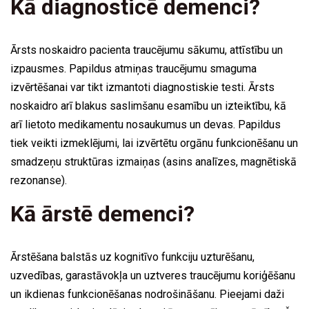
Kā diagnosticē demenci?
Ārsts noskaidro pacienta traucējumu sākumu, attīstību un
izpausmes. Papildus atmiņas traucējumu smaguma
izvērtēšanai var tikt izmantoti diagnostiskie testi. Ārsts
noskaidro arī blakus saslimšanu esamību un izteiktību, kā
arī lietoto medikamentu nosaukumus un devas. Papildus
tiek veikti izmeklējumi, lai izvērtētu orgānu funkcionēšanu un
smadzeņu struktūras izmaiņas (asins analīzes, magnētiskā
rezonanse).
Kā ārstē demenci?
Ārstēšana balstās uz kognitīvo funkciju uzturēšanu,
uzvedības, garastāvokļa un uztveres traucējumu koriģēšanu
un ikdienas funkcionēšanas nodrošināšanu. Pieejami daži