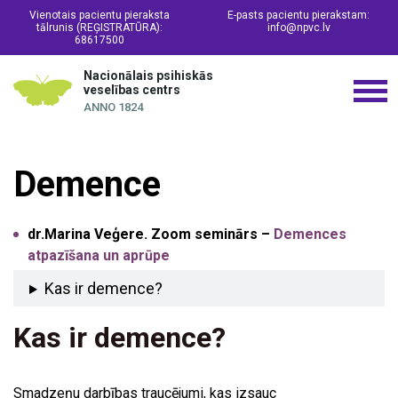
Vienotais pacientu pieraksta
E-pasts pacientu pierakstam:
tālrunis (REĢISTRATŪRA):
info@npvc.lv
68617500
Nacionālais psihiskās
veselības centrs
ANNO 1824
Demence
dr.Marina Veģere. Zoom seminārs –
Demences
atpazīšana un aprūpe
Kas ir demence?
Kas ir demence?
Smadzeņu darbības traucējumi, kas izsauc