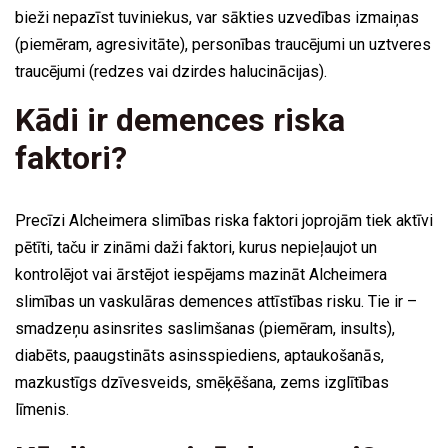
bieži nepazīst tuviniekus, var sākties uzvedības izmaiņas
(piemēram, agresivitāte), personības traucējumi un uztveres
traucējumi (redzes vai dzirdes halucinācijas).
Kādi ir demences riska
faktori?
Precīzi Alcheimera slimības riska faktori joprojām tiek aktīvi
pētīti, taču ir zināmi daži faktori, kurus nepieļaujot un
kontrolējot vai ārstējot iespējams mazināt Alcheimera
slimības un vaskulāras demences attīstības risku. Tie ir –
smadzeņu asinsrites saslimšanas (piemēram, insults),
diabēts, paaugstināts asinsspiediens, aptaukošanās,
mazkustīgs dzīvesveids, smēķēšana, zems izglītības
līmenis.