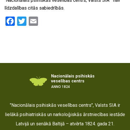
“Nacionālais psihiskās veselības centrs, Valsts SIA” nav
līdzdalības citās sabiedrībās.
Facebook
Twitter
Email
Nacionālais psihiskās
veselības centrs
ANNO 1824
"Nacionālais psihiskās veselības centrs", Valsts SIA ir
lielākā psihiatriskās un narkoloģiskās ārstniecības iestāde
Latvijā un senākā Baltijā – atvērta 1824. gada 21.