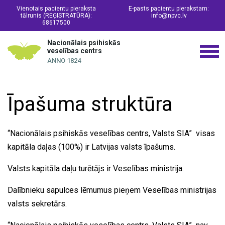
Vienotais pacientu pieraksta
E-pasts pacientu pierakstam:
tālrunis (REĢISTRATŪRA):
info@npvc.lv
68617500
Nacionālais psihiskās
veselības centrs
ANNO 1824
Īpašuma struktūra
“Nacionālais psihiskās veselības centrs, Valsts SIA” visas
kapitāla daļas (100%) ir Latvijas valsts īpašums.
Valsts kapitāla daļu turētājs ir Veselības ministrija.
Dalībnieku sapulces lēmumus pieņem Veselības ministrijas
valsts sekretārs.