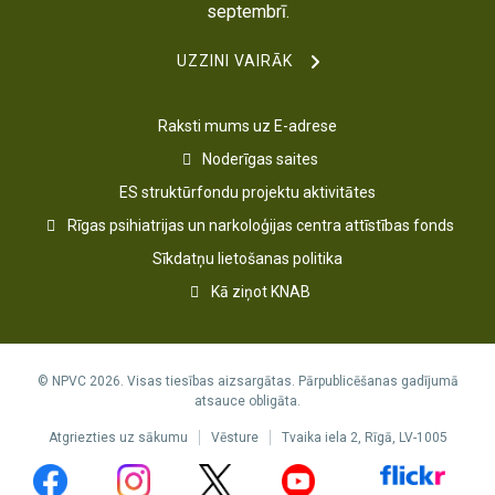
septembrī.
UZZINI VAIRĀK
Raksti mums uz E-adrese
Noderīgas saites
ES struktūrfondu projektu aktivitātes
Rīgas psihiatrijas un narkoloģijas centra attīstības fonds
Sīkdatņu lietošanas politika
Kā ziņot KNAB
© NPVC 2026. Visas tiesības aizsargātas. Pārpublicēšanas gadījumā
atsauce obligāta.
Atgriezties uz sākumu
Vēsture
Tvaika iela 2, Rīgā, LV-1005