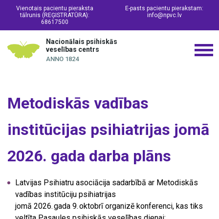
Vienotais pacientu pieraksta
E-pasts pacientu pierakstam:
tālrunis (REĢISTRATŪRA):
info@npvc.lv
68617500
Nacionālais psihiskās
veselības centrs
ANNO 1824
Metodiskās vadības
institūcijas psihiatrijas jomā
2026. gada darba plāns
Latvijas Psihiatru asociācija sadarbībā ar Metodiskās
vadības institūciju psihiatrijas
jomā 2026. gada 9. oktobrī organizē konferenci, kas tiks
veltīta Pasaules psihiskās veselības dienai;