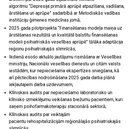
algoritmu “Depresija primārā aprūpē atpazīšana, vadīšana,
ārstēšana un aprūpe” sadarbībā ar Metodiskās vadības
institūciju ģimenes medicīnas jomā;
2025. gada pilotprojekta “Finansēšanas modeļa maiņa uz
ārstēšanas rezultātā un kvalitātē balstītu finansēšanas
modeli psihiatriskās veselības aprūpē” tālāka adaptācija
reģionu psihiatriskajās slimnīcās;
Ikdienā esošo aktuālo jautājumu risināšana ar Veselības
ministriju, Nacionālo veselības dienestu un citām valsts
iestādēm, kur nepieciešama ekspertīzes sniegšana, kā
arī pēctecības nodrošināšana 2025. gada darba plānā
iekļautajiem darba uzdevumiem;
Klīniskais audits par nepieciešamo laboratorisko un
klīnisko izmeklējumu veikšanas biežumu pacientiem, kuri
saņem psihofarmakoterapiju stacionārā sektorā;
Klīniskais audits par veiktajām
pacientu rehospitalizācijām reģionālajās psihiatriskajās
slimnīcās.