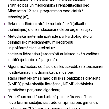
ārstniecības un medicīniskās rehabilitācijas pēc
Minesotas 12 soļu programmas medicīniskā
tehnoloģija”);
Rekomendāciju izstrāde narkoloģiskā (atkarību
psihiatrijas) dienas stacionāra darba organizācijai;
Metodiskā materiāla izstrāde par kardioloģisko un
psihiatrisko medikamentu mijiedarbību
un polifarmācijas ietekmi uz
pacienta līdzestību (sadarbībā ar Metodiskās vadības
institūciju kardioloģijas jomā);
Algoritms/rīcības ceļš suicidālas uzvedības atpazīšanai
neatliekamās medicīniskās palīdzības
etapā Neatliekamās medicīniskās palīdzības dienesta
(NMPD) profesionāļu lietošanai; NPMD darbinieku
apmācības par jauno algoritmu;
“Veselības modrības kartes” psihiskās veselības
novērtējuma sadaļas izstrāde un apmācības ģimenes
ārstiem par 2025. gadā atjaunināto klīnisko