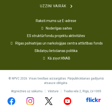
UZZINI VAIRĀK
Raksti mums uz E-adrese
Noderīgas saites
ES struktūrfondu projektu aktivitātes
Rīgas psihiatrijas un narkoloģijas centra attīstības fonds
Sīkdatņu lietošanas politika
Kā ziņot KNAB
© NPVC 2026. Visas tiesības aizsargātas. Pārpublicēšanas gadījumā
atsauce obligāta.
Atgriezties uz sākumu
Vēsture
Tvaika iela 2, Rīgā, LV-1005