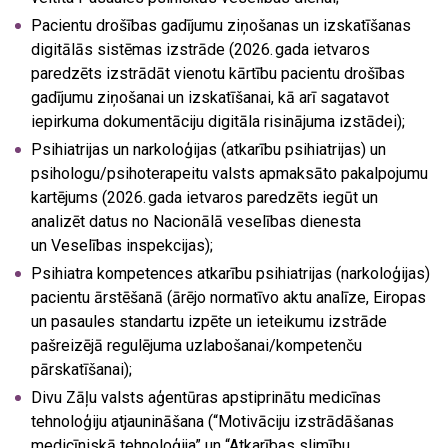
Pacientu drošības gadījumu ziņošanas un izskatīšanas
digitālās sistēmas izstrāde (2026. gada ietvaros
paredzēts izstrādāt vienotu kārtību pacientu drošības
gadījumu ziņošanai un izskatīšanai, kā arī sagatavot
iepirkuma dokumentāciju digitāla risinājuma izstādei);
Psihiatrijas un narkoloģijas (atkarību psihiatrijas) un
psihologu/psihoterapeitu valsts apmaksāto pakalpojumu
kartējums (2026. gada ietvaros paredzēts iegūt un
analizēt datus no Nacionālā veselības dienesta
un Veselības inspekcijas);
Psihiatra kompetences atkarību psihiatrijas (narkoloģijas)
pacientu ārstēšanā (ārējo normatīvo aktu analīze, Eiropas
un pasaules standartu izpēte un ieteikumu izstrāde
pašreizējā regulējuma uzlabošanai/kompetenču
pārskatīšanai);
Divu Zāļu valsts aģentūras apstiprinātu medicīnas
tehnoloģiju atjaunināšana (“Motivāciju izstrādāšanas
medicīniskā tehnoloģija” un “Atkarības slimību