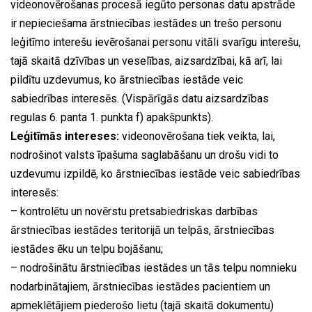
videonovērošanas procesā iegūto personas datu apstrāde
ir nepieciešama ārstniecības iestādes un trešo personu
leģitīmo interešu ievērošanai personu vitāli svarīgu interešu,
tajā skaitā dzīvības un veselības, aizsardzībai, kā arī, lai
pildītu uzdevumus, ko ārstniecības iestāde veic
sabiedrības interesēs. (Vispārīgās datu aizsardzības
regulas 6. panta 1. punkta f) apakšpunkts).
Leģitīmās intereses:
videonovērošana tiek veikta, lai,
nodrošinot valsts īpašuma saglabāšanu un drošu vidi to
uzdevumu izpildē, ko ārstniecības iestāde veic sabiedrības
interesēs:
– kontrolētu un novērstu pretsabiedriskas darbības
ārstniecības iestādes teritorijā un telpās, ārstniecības
iestādes ēku un telpu bojāšanu;
– nodrošinātu ārstniecības iestādes un tās telpu nomnieku
nodarbinātajiem, ārstniecības iestādes pacientiem un
apmeklētājiem piederošo lietu (tajā skaitā dokumentu)