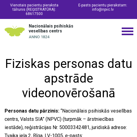
Vienotais pacientu pieraksta
E-pasts pacientu pierakstam:
tālrunis (REĢISTRATŪRA):
info@npvc.lv
68617500
Nacionālais psihiskās
veselības centrs
ANNO 1824
Fiziskas personas datu
apstrāde
videonovērošanā
Personas datu pārzinis:
“Nacionālais psihiskās veselības
centrs, Valsts SIA” (NPVC) (turpmāk – ārstniecības
iestāde), reģistrācijas Nr. 50003342481, juridiskā adrese:
Tvaika iela 2, Rīga, LV-1005, e-pasts: