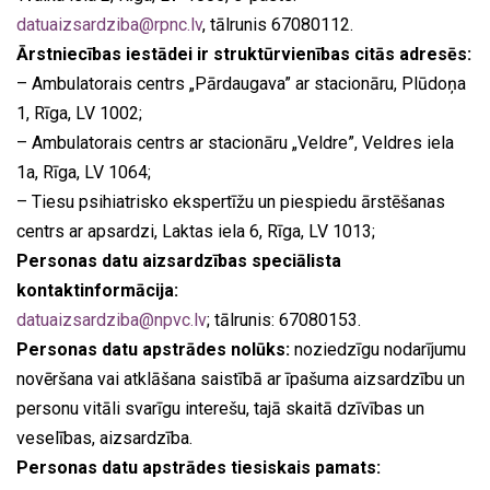
datuaizsardziba@rpnc.lv
, tālrunis 67080112.
Ārstniecības iestādei ir struktūrvienības citās adresēs:
– Ambulatorais centrs „Pārdaugava” ar stacionāru, Plūdoņa
1, Rīga, LV 1002;
– Ambulatorais centrs ar stacionāru „Veldre”, Veldres iela
1a, Rīga, LV 1064;
– Tiesu psihiatrisko ekspertīžu un piespiedu ārstēšanas
centrs ar apsardzi, Laktas iela 6, Rīga, LV 1013;
Personas datu aizsardzības speciālista
kontaktinformācija:
datuaizsardziba@npvc.lv
; tālrunis: 67080153.
Personas datu apstrādes nolūks:
noziedzīgu nodarījumu
novēršana vai atklāšana saistībā ar īpašuma aizsardzību un
personu vitāli svarīgu interešu, tajā skaitā dzīvības un
veselības, aizsardzība.
Personas datu apstrādes tiesiskais pamats: