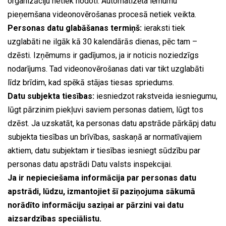
organizāciju netiek nodoti. Automatizēta lēmumu
pieņemšana videonovērošanas procesā netiek veikta.
Personas datu glabāšanas termiņš:
ieraksti tiek
uzglabāti ne ilgāk kā 30 kalendārās dienas, pēc tam –
dzēsti. Izņēmums ir gadījumos, ja ir noticis noziedzīgs
nodarījums. Tad videonovērošanas dati var tikt uzglabāti
līdz brīdim, kad spēkā stājas tiesas spriedums.
Datu subjekta tiesības:
iesniedzot rakstveida iesniegumu,
lūgt pārzinim piekļuvi saviem personas datiem, lūgt tos
dzēst. Ja uzskatāt, ka personas datu apstrāde pārkāpj datu
subjekta tiesības un brīvības, saskaņā ar normatīvajiem
aktiem, datu subjektam ir tiesības iesniegt sūdzību par
personas datu apstrādi Datu valsts inspekcijai.
Ja ir nepieciešama informācija par personas datu
apstrādi, lūdzu, izmantojiet šī paziņojuma sākumā
norādīto informāciju saziņai ar pārzini vai datu
aizsardzības speciālistu.