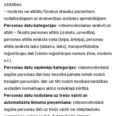
zādzības;
– novērstu vai atklātu fiziskus draudus pacientiem,
nodarbinātajiem un ārstniecības iestādes apmeklētājiem.
Personas datu kategorijas:
videonovērošanas ieraksti un
attēli – fiksēts personas attēls (izskats, uzvedība),
personas attēla ieraksta vieta (telpa, ārtelpa), personas
attēla ieraksta laiks (datums, laiks), transportlīdzekļa
reģistrācijas dati (valsts reģistrācijas numura zīme, modelis
u.c.).
Personas datu saņēmēju kategorijas:
videonovērošanā
iegūtie personas dati bez tiesiska pamata netiek nodoti
trešajām personām; dati var tikt nodoti tiesībaizsardzības
iestādēm normatīvajos aktos noteiktajā kārtībā.
Personas datu nodošana uz trešo valsti un
automatizēta lēmumu pieņemšana:
videonovērošanā
iegūtie personas dati uz trešo valsti vai starptautisku