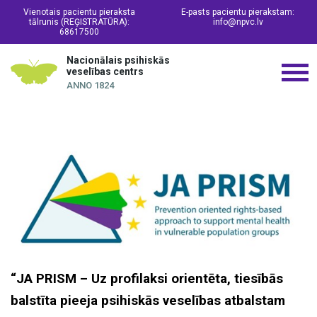
Vienotais pacientu pieraksta
E-pasts pacientu pierakstam:
tālrunis (REĢISTRATŪRA):
info@npvc.lv
68617500
Nacionālais psihiskās
veselības centrs
ANNO 1824
“JA PRISM – Uz profilaksi orientēta, tiesībās
balstīta pieeja psihiskās veselības atbalstam