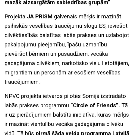
mazāk aizsargātām sabiedrības grupām”
Projekta
JA PRISM
galvenais mērķis ir mazināt
psihiskās veselības traucējumu slogu ES, ieviešot
cilvēktiesībās balstītas labās prakses un uzlabojot
pakalpojumu pieejamību, īpašu uzmanību
pievēršot bērniem un pusaudžiem, vecāka
gadagājuma cilvēkiem, narkotisko vielu lietotājiem,
migrantiem un personām ar esošiem veselības
traucējumiem.
NPVC projekta ietvaros pilotēs Somijā izstrādāto
labās prakses programmu
“Circle of Friends”.
Tā
ir uz pierādījumiem balstīta iniciatīva, kuras mērķis
ir mazināt vientulību vecāka gadagājuma cilvēku
vidū. Tā būs
pirmā šāda veida programma Latvijā
,