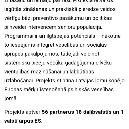
zināšanu un iemaņu pārnesi. Projekta ietvaros
iegūtās zināšanas un praktiskā pieredze veidos
vērtīgu bāzi preventīvo pasākumu un politikas
pilnveidei intervencēm senioru populācijā.
Programmai ir arī ilgtspējas potenciāls – nākotnē
to iespējams integrēt veselības un sociālās
aprūpes pakalpojumos, tādējādi veicinot
sistēmisku pieeju vecāka gadagājuma cilvēku
vientulības mazināšanai un labbūtības
uzlabošanai. Projekts stiprina Latvijas lomu kopējo
Eiropas mērķu īstenošanā psihiskās veselības
jomā.
Projekts aptver
56 partnerus 18 dalībvalstīs un 1
valstī ārpus ES
.