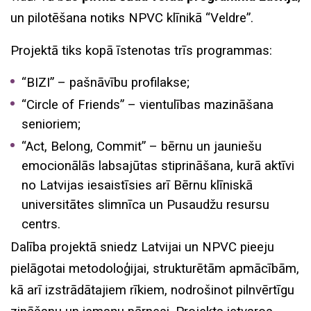
un pilotēšana notiks NPVC klīnikā “Veldre”.
Projektā tiks kopā īstenotas trīs programmas:
“BIZI” – pašnāvību profilakse;
“Circle of Friends” – vientulības mazināšana
senioriem;
“Act, Belong, Commit” – bērnu un jauniešu
emocionālās labsajūtas stiprināšana, kurā aktīvi
no Latvijas iesaistīsies arī Bērnu klīniskā
universitātes slimnīca un Pusaudžu resursu
centrs.
Dalība projektā sniedz Latvijai un NPVC pieeju
pielāgotai metodoloģijai, strukturētām apmācībām,
kā arī izstrādātajiem rīkiem, nodrošinot pilnvērtīgu