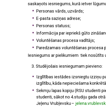
saskaņots iesniegums, kurā ietver lūgumu
Personas vārds, uzvārds;
E-pasta saziņas adrese;
Personas statuss;
Informācija par iepriekš gūto zināša
Voluntēšanas procesa vadītājs;
Paredzamais voluntēšanas procesa pe
Iesniegums ar pielikumiem tiek nosūtīts
3. Studējošais iesniegumam pievieno:
Izglītības iestādes izsniegtu izziņu 
izglītību, kāda nepieciešama konkrētā
Sekmju lapas kopiju (
RSU stu
denti p
studenti
,
sākot no 4.studiju gada otr
Jeļenu
Vrubļevsku
–
jelena.vrublevs