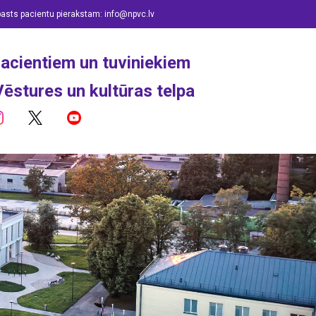
pasts pacientu pierakstam:
info@npvc.lv
acientiem un tuviniekiem
Vēstures un kultūras telpa