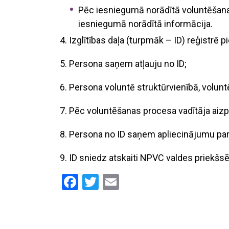
Pēc iesniegumā norādītā voluntēšanas
iesniegumā norādītā informācija.
4.
Izglītības daļa (turpmāk – ID) reģistrē 
5. Persona saņem atļauju no ID;
6. Persona voluntē struktūrvienībā, volun
7. Pēc voluntēšanas procesa vadītāja aizpi
8. Persona no ID saņem apliecinājumu pa
9. ID sniedz atskaiti NPVC valdes priekšsē
Facebook
Twitter
Email