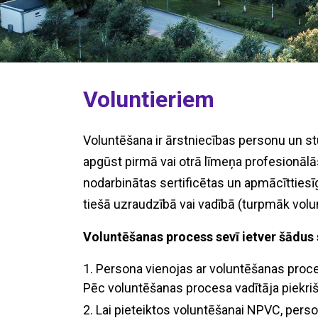
Voluntieriem
Voluntēšana ir ārstniecības personu un st
apgūst pirmā vai otrā līmeņa profesionāl
nodarbinātas sertificētas un apmācīttiesī
tiešā uzraudzībā vai vadībā (turpmāk vol
Voluntēšanas process sevī ietver šādus 
Persona vienojas ar voluntēšanas proce
Pēc voluntēšanas procesa vadītāja piekr
Lai pieteiktos voluntēšanai NPVC, pers