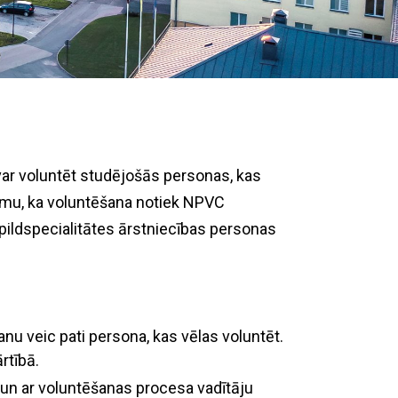
var voluntēt studējošās personas, kas
umu, ka voluntēšana notiek NPVC
apildspecialitātes ārstniecības personas
u veic pati persona, kas vēlas voluntēt.
rtībā.
 un ar voluntēšanas procesa vadītāju