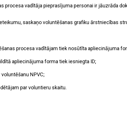
 procesa vadītāja pieprasījuma personai ir jāuzrāda dok
pieteikumu, saskaņo voluntēšanas grafiku ārstniecības str
tēšanas procesa vadītājam tiek nosūtīta apliecinājuma fo
ldītā apliecinājuma forma tiek iesniegta ID;
r voluntēšanu NPVC;
dētājam par voluntieru skaitu.