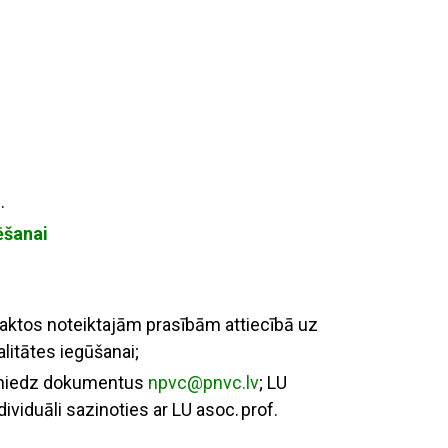
.
tēšanai
s aktos noteiktajām prasībām attiecībā uz
litātes iegūšanai;
iesniedz dokumentus
npvc@pnvc.lv
;
LU
dividuāli sazinoties ar LU
a
soc.
prof.