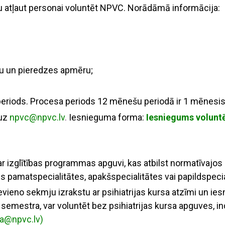
 atļaut personai voluntēt NPVC. Norādāmā informācija:
nu un pieredzes apmēru;
riods. Procesa periods 12 mēnešu periodā ir 1 mēnesis
 uz
npvc@npvc.lv
.
Iesnieguma forma:
Iesniegums volun
par izglītības programmas apguvi, kas atbilst normatīvajo
s pamatspecialitātes, apakšspecialitātes vai papildspecia
ievieno sekmju izrakstu
ar psihiatrijas kursa atzīmi un 
ā semestra
,
var
voluntēt
bez psihiatrijas kursa apguves, in
ka@npvc.lv
)