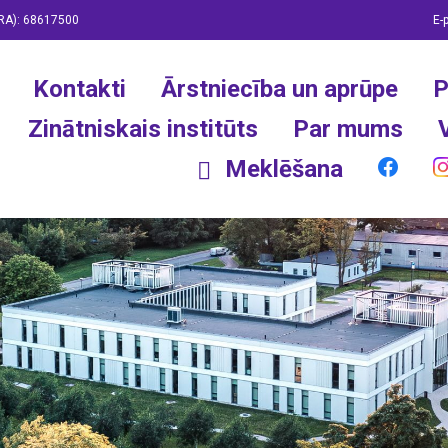
RA):
68617500
E-
Kontakti
Ārstniecība un aprūpe
P
Zinātniskais institūts
Par mums
Meklēšana