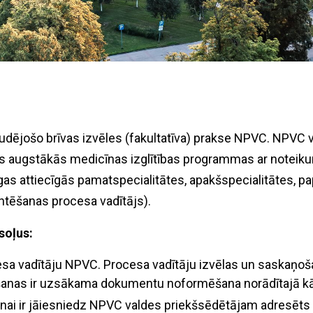
udējošo brīvas izvēles (fakultatīva) prakse NPVC. NPVC 
ās augstākās medicīnas izglītības programmas ar noteik
gas attiecīgās pamatspecialitātes, apakšspecialitātes, p
untēšanas procesa vadītājs).
soļus:
sa vadītāju NPVC. Procesa vadītāju izvēlas un saskaņošan
išanas ir uzsākama dokumentu noformēšana norādītajā kā
onai ir jāiesniedz NPVC valdes priekšsēdētājam adresēts