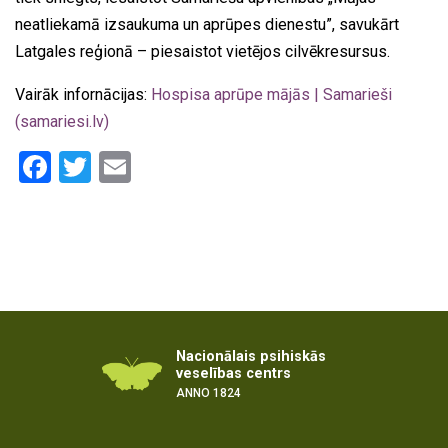
neatliekamā izsaukuma un aprūpes dienestu”, savukārt
Latgales reģionā – piesaistot vietējos cilvēkresursus.
Vairāk infornācijas:
Hospisa aprūpe mājās | Samarieši
(samariesi.lv)
Facebook
Twitter
Email
Nacionālais psihiskās
veselības centrs
ANNO 1824