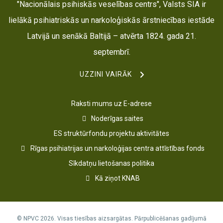
"Nacionālais psihiskās veselības centrs", Valsts SIA ir
lielākā psihiatriskās un narkoloģiskās ārstniecības iestāde
Latvijā un senākā Baltijā – atvērta 1824. gada 21.
septembrī.
UZZINI VAIRĀK
Raksti mums uz E-adrese
Noderīgas saites
ES struktūrfondu projektu aktivitātes
Rīgas psihiatrijas un narkoloģijas centra attīstības fonds
Sīkdatņu lietošanas politika
Kā ziņot KNAB
© NPVC 2026. Visas tiesības aizsargātas. Pārpublicēšanas gadījumā