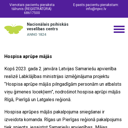
Vienotais pacientu pieraksta
E-pasts pacientu pierakstam:
tālrunis (REĢISTRATŪRA):
info@npvc.lv
68617500
Nacionālais psihiskās
veselības centrs
ANNO 1824
Hospisa aprūpe mājās
Kopš 2023. gada 2. janvāra Latvijas Samariešu apvienība
realizē Labklājības ministrijas izmēģinājuma projektu
“Hospisa aprūpe mājās pilngadīgām personām un atbalsts
viņu ģimenes locekļiem”, nodrošinot hospisa aprūpi mājās
Rīgā, Pierīgā un Latgales reģionā.
Hospisa aprūpes mājās pakalpojuma sniegšanai ir
izveidota komanda. Rīgas un Pierīgas reģionā pakalpojums
tiek sniegts, iesaistot Samariešu apvienības „Mājas