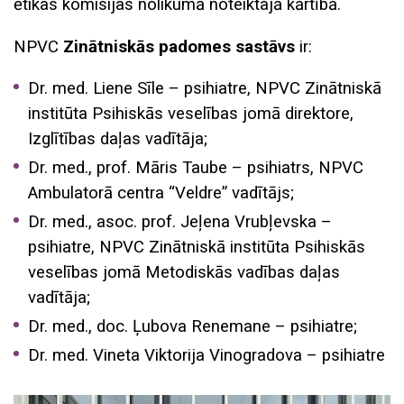
ētikas komisijas nolikumā noteiktajā kārtībā.
NPVC
Zinātniskās padomes sastāvs
ir:
Dr. med. Liene Sīle – psihiatre, NPVC Zinātniskā
institūta Psihiskās veselības jomā direktore,
Izglītības daļas vadītāja;
Dr. med., prof. Māris Taube – psihiatrs, NPVC
Ambulatorā centra “Veldre” vadītājs;
Dr. med., asoc. prof. Jeļena Vrubļevska –
psihiatre, NPVC Zinātniskā institūta Psihiskās
veselības jomā Metodiskās vadības daļas
vadītāja;
Dr. med., doc. Ļubova Renemane – psihiatre;
Dr. med. Vineta Viktorija Vinogradova – psihiatre