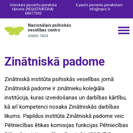
Vienotais pacientu pieraksta
E-pasts pacientu pierakstam:
tālrunis (REĢISTRATŪRA):
info@npvc.lv
68617500
Nacionālais psihiskās
veselības centrs
ANNO 1824
Zinātniskā padome
Zinātniskā institūta psihiskās veselības jomā
Zinātniskā padome ir zinātnieku koleģiāla
institūcija, kuras izveidošanas un darbības kārtību,
kā arī kompetenci nosaka Zinātniskās darbības
likums. Papildus institūta Zinātniskā padome veic
Pētniecības ētikas komisijas funkcijas Pētniecības