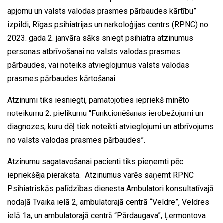
apjomu un valsts valodas prasmes pārbaudes kārtību”
izpildi, Rīgas psihiatrijas un narkoloģijas centrs (RPNC) no
2023. gada 2. janvāra sāks sniegt psihiatra atzinumus
personas atbrīvošanai no valsts valodas prasmes
pārbaudes, vai noteiks atvieglojumus valsts valodas
prasmes pārbaudes kārtošanai.
Atzinumi tiks iesniegti, pamatojoties iepriekš minēto
noteikumu 2. pielikumu “Funkcionēšanas ierobežojumi un
diagnozes, kuru dēļ tiek noteikti atvieglojumi un atbrīvojums
no valsts valodas prasmes pārbaudes”.
Atzinumu sagatavošanai pacienti tiks pieņemti pēc
iepriekšēja pieraksta. Atzinumus varēs saņemt RPNC
Psihiatriskās palīdzības dienesta Ambulatori konsultatīvajā
nodaļā Tvaika ielā 2, ambulatorajā centrā “Veldre”, Veldres
ielā 1a, un ambulatorajā centrā “Pārdaugava”, Ļermontova