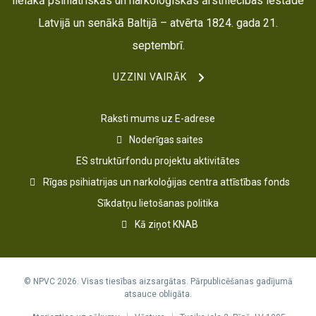
lielākā psihiatriskās un narkoloģiskās ārstniecības iestāde
Latvijā un senākā Baltijā – atvērta 1824. gada 21.
septembrī.
UZZINI VAIRĀK
Raksti mums uz E-adrese
Noderīgas saites
ES struktūrfondu projektu aktivitātes
Rīgas psihiatrijas un narkoloģijas centra attīstības fonds
Sīkdatņu lietošanas politika
Kā ziņot KNAB
© NPVC 2026. Visas tiesības aizsargātas. Pārpublicēšanas gadījumā
atsauce obligāta.