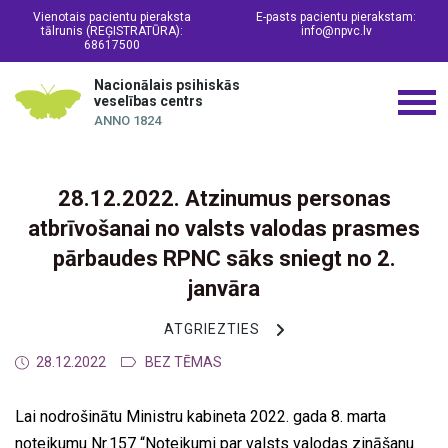
Vienotais pacientu pieraksta
E-pasts pacientu pierakstam:
tālrunis (REĢISTRATŪRA):
info@npvc.lv
68617500
Nacionālais psihiskās
veselības centrs
ANNO 1824
28.12.2022. Atzinumus personas
atbrīvošanai no valsts valodas prasmes
pārbaudes RPNC sāks sniegt no 2.
janvāra
ATGRIEZTIES
28.12.2022
BEZ TĒMAS
Lai nodrošinātu Ministru kabineta 2022. gada 8. marta
noteikumu Nr.157 “Noteikumi par valsts valodas zināšanu