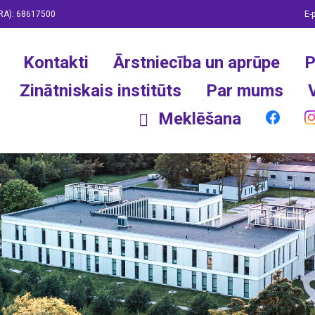
RA):
68617500
E-
Kontakti
Ārstniecība un aprūpe
P
Zinātniskais institūts
Par mums
Meklēšana