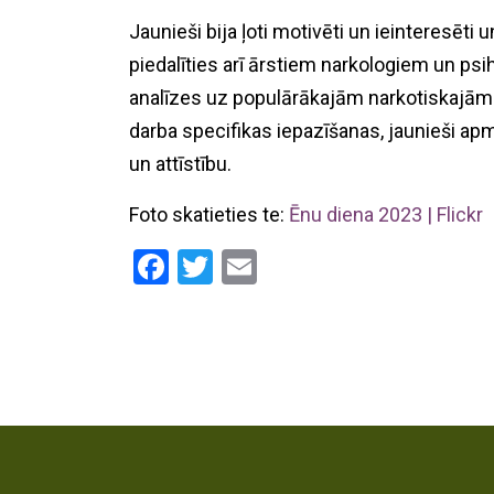
Jaunieši bija ļoti motivēti un ieinteresēti
piedalīties arī ārstiem narkologiem un ps
analīzes uz populārākajām narkotiskajām v
darba specifikas iepazīšanas, jaunieši ap
un attīstību.
Foto skatieties te:
Ēnu diena 2023 | Flickr
Facebook
Twitter
Email