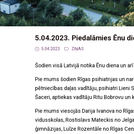
5.04.2023. Piedalāmies Ēnu d
5.04.2023
ZIŅAS
Šodien visā Latvijā notika Ēnu diena un ar
Pie mums šodien Rīgas psihiatrijas un nar
pētniecības daļas vadītāju, psihiatri Lieni 
Šaceri, aptiekas vadītāju Ritu Bobrovu un k
Pie mums viesojās Darija Ivanova no Rīga
vidusskolas, Rostislavs Mateckis no Jelg
ģimnāzijas, Luīze Rozentāle no Rīgas Cen