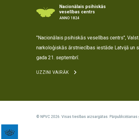
Nacionālais psihiskās
veselības centrs
ANNO 1824
"Nacionālais psihiskās veselības centrs", Valsts
narkoloģiskās ārstniecības iestāde Latvijā un s
gada 21. septembrī.
UZZINI VAIRĀK
© NPVC 2026. Visas tiesības aizsargātas. Pārpublicēšanas 