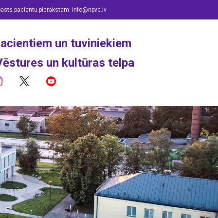
pasts pacientu pierakstam:
info@npvc.lv
acientiem un tuviniekiem
Vēstures un kultūras telpa