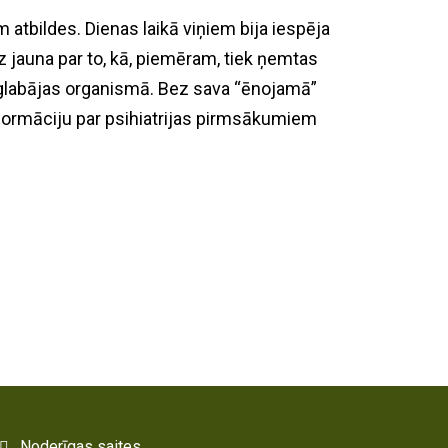
m atbildes. Dienas laikā viņiem bija iespēja
z jauna par to, kā, piemēram, tiek ņemtas
saglabājas organismā. Bez sava “ēnojamā”
nformāciju par psihiatrijas pirmsākumiem
Noderīgas saites