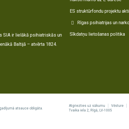
ES struktūrfondu projektu akt
Rīgas psihiatrijas un nark
Sīkdatņu lietošanas politika
 SIA ir lielākā psihiatriskās un
enākā Baltijā – atvērta 1824.
Atgriezties uz sākumu
Vēsture
gadījumā atsauce obligāta.
Tvaika iela 2, Rīgā, LV-1005