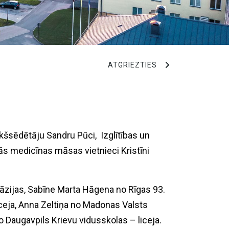
ATGRIEZTIES
kšsēdētāju Sandru Pūci, Izglītības un
enās medicīnas māsas vietnieci Kristīni
āzijas, Sabīne Marta Hāgena no Rīgas 93.
ceja, Anna Zeltiņa no Madonas Valsts
Daugavpils Krievu vidusskolas – liceja.