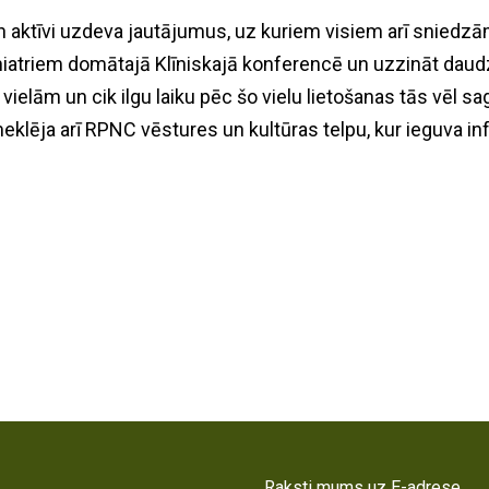
 un aktīvi uzdeva jautājumus, uz kuriem visiem arī sniedzā
ihiatriem domātajā Klīniskajā konferencē un uzzināt daud
ielām un cik ilgu laiku pēc šo vielu lietošanas tās vēl 
meklēja arī RPNC vēstures un kultūras telpu, kur ieguva i
Raksti mums uz E-adrese