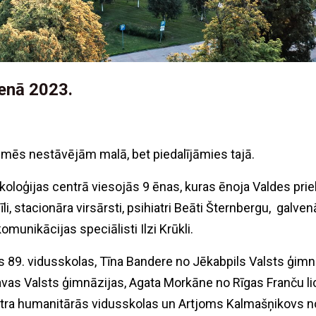
ienā 2023.
ī mēs nestāvējām malā, bet piedalījāmies tajā.
koloģijas centrā viesojās 9 ēnas, kuras ēnoja Valdes prie
Sīli, stacionāra virsārsti, psihiatri Beāti Šternbergu, galv
omunikācijas speciālisti Ilzi Krūkli.
s 89. vidusskolas, Tīna Bandere no Jēkabpils Valsts ģimn
avas Valsts ģimnāzijas, Agata Morkāne no Rīgas Franču li
tra humanitārās vidusskolas un Artjoms Kalmašņikovs no 