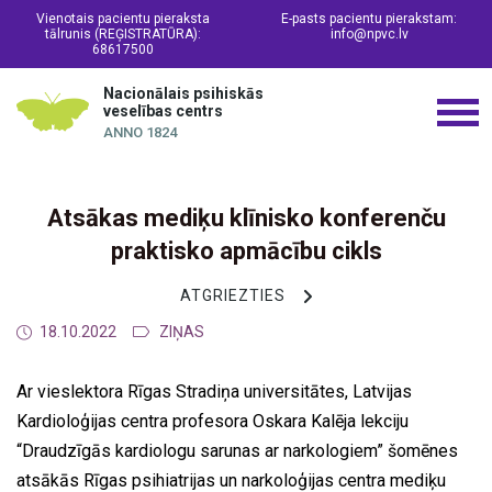
Vienotais pacientu pieraksta
E-pasts pacientu pierakstam:
tālrunis (REĢISTRATŪRA):
info@npvc.lv
68617500
Nacionālais psihiskās
veselības centrs
ANNO 1824
Atsākas mediķu klīnisko konferenču
praktisko apmācību cikls
ATGRIEZTIES
18.10.2022
ZIŅAS
Ar vieslektora Rīgas Stradiņa universitātes, Latvijas
Kardioloģijas centra profesora Oskara Kalēja lekciju
“Draudzīgās kardiologu sarunas ar narkologiem” šomēnes
atsākās Rīgas psihiatrijas un narkoloģijas centra mediķu