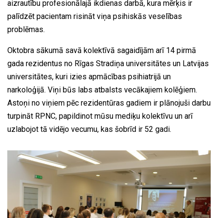
aizrautību profesionālajā ikdienas darbā, kura mērķis ir
palīdzēt pacientam risināt viņa psihiskās veselības
problēmas.
Oktobra sākumā savā kolektīvā sagaidījām arī 14 pirmā
gada rezidentus no Rīgas Stradiņa universitātes un Latvijas
universitātes, kuri izies apmācības psihiatrijā un
narkoloģijā. Viņi būs labs atbalsts vecākajiem kolēģiem.
Astoņi no viņiem pēc rezidentūras gadiem ir plānojuši darbu
turpināt RPNC, papildinot mūsu mediķu kolektīvu un arī
uzlabojot tā vidējo vecumu, kas šobrīd ir 52 gadi.