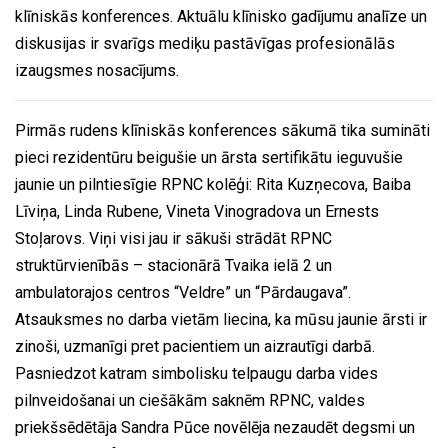
klīniskās konferences. Aktuālu klīnisko gadījumu analīze un
diskusijas ir svarīgs mediķu pastāvīgas profesionālās
izaugsmes nosacījums.
Pirmās rudens klīniskās konferences sākumā tika sumināti
pieci rezidentūru beigušie un ārsta sertifikātu ieguvušie
jaunie un pilntiesīgie RPNC kolēģi: Rita Kuzņecova, Baiba
Līviņa, Linda Rubene, Vineta Vinogradova un Ernests
Stoļarovs. Viņi visi jau ir sākuši strādāt RPNC
struktūrvienībās – stacionārā Tvaika ielā 2 un
ambulatorajos centros “Veldre” un “Pārdaugava”.
Atsauksmes no darba vietām liecina, ka mūsu jaunie ārsti ir
zinoši, uzmanīgi pret pacientiem un aizrautīgi darbā.
Pasniedzot katram simbolisku telpaugu darba vides
pilnveidošanai un ciešākām saknēm RPNC, valdes
priekšsēdētāja Sandra Pūce novēlēja nezaudēt degsmi un