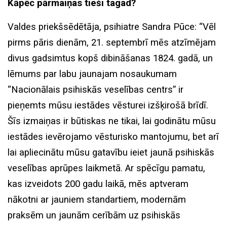
Kāpēc pārmaiņas tieši tagad?
Valdes priekšsēdētāja, psihiatre Sandra Pūce: “Vēl
pirms pāris dienām, 21. septembrī mēs atzīmējam
divus gadsimtus kopš dibināšanas 1824. gadā, un
lēmums par labu jaunajam nosaukumam
“Nacionālais psihiskās veselības centrs” ir
pieņemts mūsu iestādes vēsturei izšķirošā brīdī.
Šīs izmaiņas ir būtiskas ne tikai, lai godinātu mūsu
iestādes ievērojamo vēsturisko mantojumu, bet arī
lai apliecinātu mūsu gatavību ieiet jaunā psihiskās
veselības aprūpes laikmetā. Ar spēcīgu pamatu,
kas izveidots 200 gadu laikā, mēs aptveram
nākotni ar jauniem standartiem, modernām
praksēm un jaunām cerībām uz psihiskās