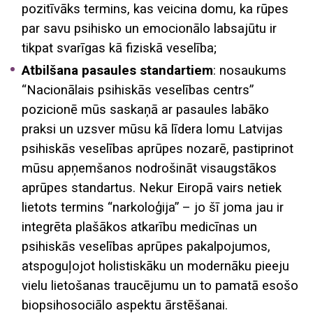
pozitīvāks termins, kas veicina domu, ka rūpes
par savu psihisko un emocionālo labsajūtu ir
tikpat svarīgas kā fiziskā veselība;
Atbilšana pasaules standartiem
: nosaukums
“Nacionālais psihiskās veselības centrs”
pozicionē mūs saskaņā ar pasaules labāko
praksi un uzsver mūsu kā līdera lomu Latvijas
psihiskās veselības aprūpes nozarē, pastiprinot
mūsu apņemšanos nodrošināt visaugstākos
aprūpes standartus. Nekur Eiropā vairs netiek
lietots termins “narkoloģija” – jo šī joma jau ir
integrēta plašākos atkarību medicīnas un
psihiskās veselības aprūpes pakalpojumos,
atspoguļojot holistiskāku un modernāku pieeju
vielu lietošanas traucējumu un to pamatā esošo
biopsihosociālo aspektu ārstēšanai.