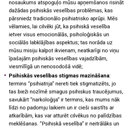
nosaukums atspoguļo mūsu apņemšanos risināt
dažādas psihiskās veselības problēmas, kas
pārsniedz tradicionālo psihiatrisko aprūpi. Mēs
vēlamies, lai cilvēki jūt, ka psihiskā veselība
ietver visus emocionālās, psiholoģiskās un
sociālās labklājības aspektus; tas norāda uz
mūsu misiju kalpot ikvienam, neatkarīgi no viņu
īpašajām psihiskās veselības vajadzībām,
viesmīlīgā un nenosodošā vidē;
Psihiskās veselības stigmas mazināšana
:
termins “psihiatrija” nereti tiek stigmatizēts, jo
tas bieži nozīmē smagus psihiskus traucējumus,
savukārt “narkoloģija” ir termins, kas mums nāk
līdzi no padomju laikiem un ir cieši saistīts ar
atkarībām, kas var atturēt cilvēkus no palīdzības
meklēšanas. “Psihiskā veselība” ir neitrālāks un