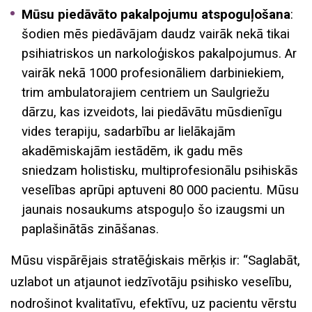
Mūsu piedāvāto pakalpojumu atspoguļošana
:
šodien mēs piedāvājam daudz vairāk nekā tikai
psihiatriskos un narkoloģiskos pakalpojumus. Ar
vairāk nekā 1000 profesionāliem darbiniekiem,
trim ambulatorajiem centriem un Saulgriežu
dārzu, kas izveidots, lai piedāvātu mūsdienīgu
vides terapiju, sadarbību ar lielākajām
akadēmiskajām iestādēm, ik gadu mēs
sniedzam holistisku, multiprofesionālu psihiskās
veselības aprūpi aptuveni 80 000 pacientu. Mūsu
jaunais nosaukums atspoguļo šo izaugsmi un
paplašinātās zināšanas.
Mūsu vispārējais stratēģiskais mērķis ir: “Saglabāt,
uzlabot un atjaunot iedzīvotāju psihisko veselību,
nodrošinot kvalitatīvu, efektīvu, uz pacientu vērstu