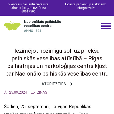
Vienotais pacientu pieraksta
E-pasts pacientu pierakstam:
tālrunis (REĢISTRATŪRA):
info@npvc.lv
68617500
Nacionālais psihiskās
veselības centrs
ANNO 1824
Iezīmējot nozīmīgu soli uz priekšu
psihiskās veselības attīstībā – Rīgas
psihiatrijas un narkoloģijas centrs kļūst
par Nacionālo psihiskās veselības centru
ATGRIEZTIES
25.09.2024
ZIŅAS
Šodien, 25. septembrī, Latvijas Republikas