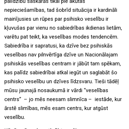
palīdzību saskārās tikai pie akūtas
nepieciešamības, tad šobrīd situācija ir kardināli
mainījusies un rūpes par psihisko veselību ir
kļuvušas par vienu no sabiedrības ikdienas lietām,
varētu pat teikt, ka veselības modes tendencēm.
Sabiedrība ir sapratusi, ka dzīve bez psihiskās
veselības nav pilnvērtīga dzīve un Nacionālajam
psihiskās veselības centram ir jābūt tam spēkam,
kas palīdz sabiedrībai atkal iegūt un saglabāt šo
psihisko veselību un dzīves līdzsvaru. Tieši tādēļ
mūsu jaunajā nosaukumā ir vārdi “veselības
centrs” – jo mēs neesam slimnīca – iestāde, kur
ārstē slimības, mēs esam centrs, kur atgūst
veselību.