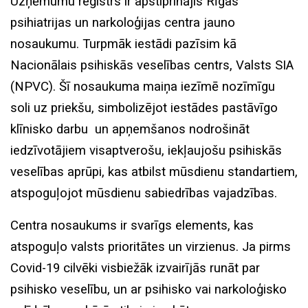
Uzņēmumu reģistrs ir apstiprinājis Rīgas
psihiatrijas un narkoloģijas centra jauno
nosaukumu. Turpmāk iestādi pazīsim kā
Nacionālais psihiskās veselības centrs, Valsts SIA
(NPVC). Šī nosaukuma maiņa iezīmē nozīmīgu
soli uz priekšu, simbolizējot iestādes pastāvīgo
klīnisko darbu un apņemšanos nodrošināt
iedzīvotājiem visaptverošu, iekļaujošu psihiskās
veselības aprūpi, kas atbilst mūsdienu standartiem,
atspoguļojot mūsdienu sabiedrības vajadzības.
Centra nosaukums ir svarīgs elements, kas
atspoguļo valsts prioritātes un virzienus. Ja pirms
Covid-19 cilvēki visbiežāk izvairījās runāt par
psihisko veselību, un ar psihisko vai narkoloģisko