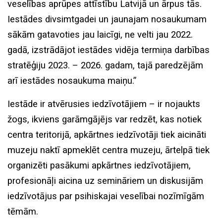
veselības aprūpes attīstību Latvijā un ārpus tās.
Iestādes divsimtgadei un jaunajam nosaukumam
sākām gatavoties jau laicīgi, ne velti jau 2022.
gadā, izstrādājot iestādes vidēja termiņa darbības
stratēģiju 2023. – 2026. gadam, tajā paredzējām
arī iestādes nosaukuma maiņu.”
Iestāde ir atvērusies iedzīvotājiem – ir nojaukts
žogs, ikviens garāmgājējs var redzēt, kas notiek
centra teritorijā, apkārtnes iedzīvotāji tiek aicināti
muzeju naktī apmeklēt centra muzeju, ārtelpā tiek
organizēti pasākumi apkārtnes iedzīvotājiem,
profesionāļi aicina uz semināriem un diskusijām
iedzīvotājus par psihiskajai veselībai nozīmīgām
tēmām.