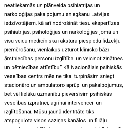
neatliekamās un plānveida psihiatrijas un
narkoloģijas pakalpojumu sniegšanu Latvijas
iedzīvotājiem, kā arī nodrošināt tiesu ekspertīzes
psihiatrijas, psiholoģijas un narkoloģijas jomā un
visu veidu medicīniska rakstura piespiedu līdzekļu
piemērošanu, vienlaikus uzturot klīnisko bāzi
ārstniecības personu izglītībai un veicinot zinātnes
un pētniecības attīstību.” Kā Nacionālais psihiskās
veselības centrs mēs ne tikai turpināsim sniegt
stacionāro un ambulatoro aprūpi un pakalpojumus,
bet vēl lielāku uzmanību pievērsīsim psihiskās
veselības izpratnei, agrīnai intervencei un
izglītošanai. Mūsu jaunā identitāte tiks
atspoguļota visos saziņas kanālos un filiāļu