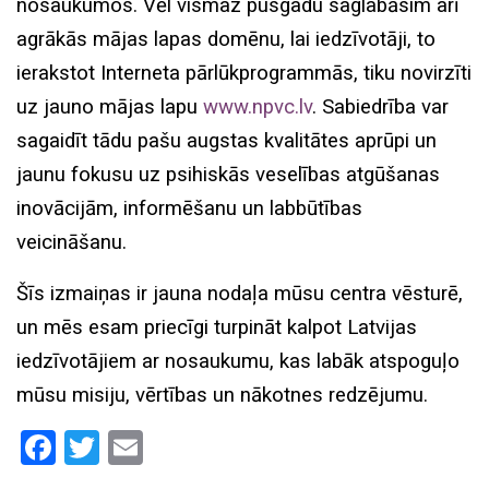
nosaukumos. Vēl vismaz pusgadu saglabāsim arī
agrākās mājas lapas domēnu, lai iedzīvotāji, to
ierakstot Interneta pārlūkprogrammās, tiku novirzīti
uz jauno mājas lapu
www.npvc.lv
. Sabiedrība var
sagaidīt tādu pašu augstas kvalitātes aprūpi un
jaunu fokusu uz psihiskās veselības atgūšanas
inovācijām, informēšanu un labbūtības
veicināšanu.
Šīs izmaiņas ir jauna nodaļa mūsu centra vēsturē,
un mēs esam priecīgi turpināt kalpot Latvijas
iedzīvotājiem ar nosaukumu, kas labāk atspoguļo
mūsu misiju, vērtības un nākotnes redzējumu.
Facebook
Twitter
Email