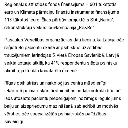
Reģionālās attīstības fonda finansējums – 601 tūkstotis
euro un Klimata pārmaiņu finanšu instrumenta finansējums –
113 tūkstoši euro. Ēkas pārbūvi projektējis SIA „Nams”,
rekonstrukciju veikusi būvkompānija „Re&Re”.
Pasaules Veselības organizācijas dati liecina, ka Latvija pēc
reģistrēto pacientu skaita ar psihiskās uzvedības
traucējumiem ierindojas 5. vietā Eiropas Savienībā. Latvijā
veikta aptauja atklāj, ka 41% respondentu slēptu psihisku
slimību, ja tā tiktu konstatēta ģimenē.
Rīgas psihiatrijas un narkoloģijas centra mūsdienīgi
iekārtotā psihiatriskās ārstniecības nodaļa noteikti būs arī
labs atbalsts pacientu piederīgajiem, nozīmīgs ieguldījums
baiļu un aizspriedumu mazināšanā sabiedrībā un motivēs
vērsties pēc specializētās psihiatriskās palīdzības
savlaicīgi.