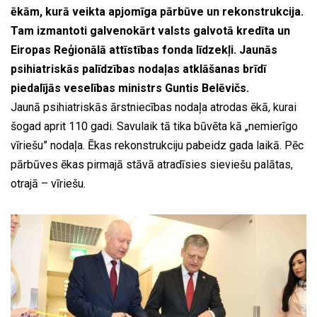
ēkām, kurā veikta apjomīga pārbūve un rekonstrukcija.
Tam izmantoti galvenokārt valsts galvotā kredīta un
Eiropas Reģionālā attīstības fonda līdzekļi. Jaunās
psihiatriskās palīdzības nodaļas atklāšanas brīdī
piedalījās veselības ministrs Guntis Belēvičs.
Jaunā psihiatriskās ārstniecības nodaļa atrodas ēkā, kurai
šogad aprit 110 gadi. Savulaik tā tika būvēta kā „nemierīgo
vīriešu” nodaļa. Ēkas rekonstrukciju pabeidz gada laikā. Pēc
pārbūves ēkas pirmajā stāvā atradīsies sieviešu palātas,
otrajā – vīriešu.