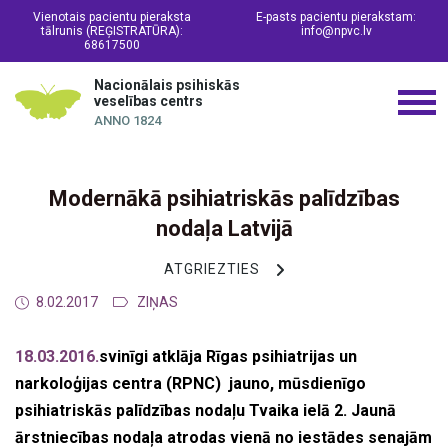
Vienotais pacientu pieraksta
E-pasts pacientu pierakstam:
tālrunis (REĢISTRATŪRA):
info@npvc.lv
68617500
Nacionālais psihiskās
veselības centrs
ANNO 1824
Modernākā psihiatriskās palīdzības
nodaļa Latvijā
ATGRIEZTIES
8.02.2017
ZIŅAS
18.03.2016.
svinīgi atklāja Rīgas psihiatrijas un
narkoloģijas centra (RPNC) jauno, mūsdienīgo
psihiatriskās palīdzības nodaļu Tvaika ielā 2. Jaunā
ārstniecības nodaļa atrodas vienā no iestādes senajām