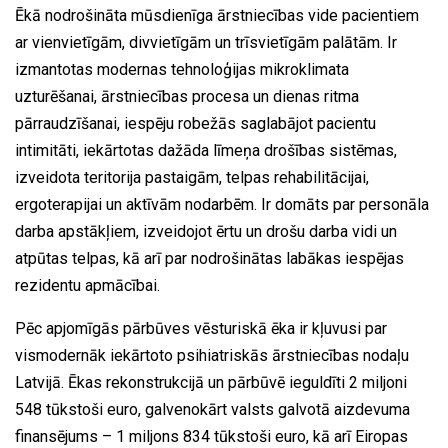
Ēkā nodrošināta mūsdienīga ārstniecības vide pacientiem
ar vienvietīgām, divvietīgām un trīsvietīgām palātām. Ir
izmantotas modernas tehnoloģijas mikroklimata
uzturēšanai, ārstniecības procesa un dienas ritma
pārraudzīšanai, iespēju robežās saglabājot pacientu
intimitāti, iekārtotas dažāda līmeņa drošības sistēmas,
izveidota teritorija pastaigām, telpas rehabilitācijai,
ergoterapijai un aktīvām nodarbēm. Ir domāts par personāla
darba apstākļiem, izveidojot ērtu un drošu darba vidi un
atpūtas telpas, kā arī par nodrošinātas labākas iespējas
rezidentu apmācībai.
Pēc apjomīgās pārbūves vēsturiskā ēka ir kļuvusi par
vismodernāk iekārtoto psihiatriskās ārstniecības nodaļu
Latvijā. Ēkas rekonstrukcijā un pārbūvē ieguldīti 2 miljoni
548 tūkstoši euro, galvenokārt valsts galvotā aizdevuma
finansējums – 1 miljons 834 tūkstoši euro, kā arī Eiropas