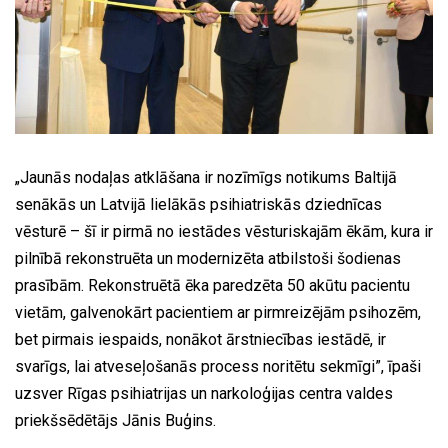
„Jaunās nodaļas atklāšana ir nozīmīgs notikums Baltijā
senākās un Latvijā lielākās psihiatriskās dziednīcas
vēsturē – šī ir pirmā no iestādes vēsturiskajām ēkām, kura ir
pilnībā rekonstruēta un modernizēta atbilstoši šodienas
prasībām. Rekonstruētā ēka paredzēta 50 akūtu pacientu
vietām, galvenokārt pacientiem ar pirmreizējām psihozēm,
bet pirmais iespaids, nonākot ārstniecības iestādē, ir
svarīgs, lai atveseļošanās process noritētu sekmīgi”, īpaši
uzsver Rīgas psihiatrijas un narkoloģijas centra valdes
priekšsēdētājs Jānis Buģins.