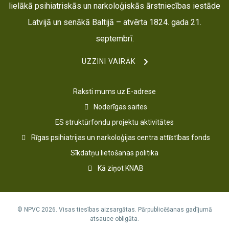
lielākā psihiatriskās un narkoloģiskās ārstniecības iestāde
Latvijā un senākā Baltijā – atvērta 1824. gada 21.
septembrī.
UZZINI VAIRĀK
Raksti mums uz E-adrese
Noderīgas saites
ES struktūrfondu projektu aktivitātes
Rīgas psihiatrijas un narkoloģijas centra attīstības fonds
Sīkdatņu lietošanas politika
Kā ziņot KNAB
© NPVC 2026. Visas tiesības aizsargātas. Pārpublicēšanas gadījumā
atsauce obligāta.