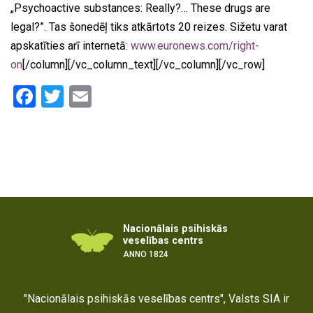
„Psychoactive substances: Really?… These drugs are
legal?”. Tas šonedēļ tiks atkārtots 20 reizes. Sižetu varat
apskatīties arī internetā:
www.euronews.com/right-
on
[/column][/vc_column_text][/vc_column][/vc_row]
Facebook
Twitter
Email
Nacionālais psihiskās
veselības centrs
ANNO 1824
"Nacionālais psihiskās veselības centrs", Valsts SIA ir