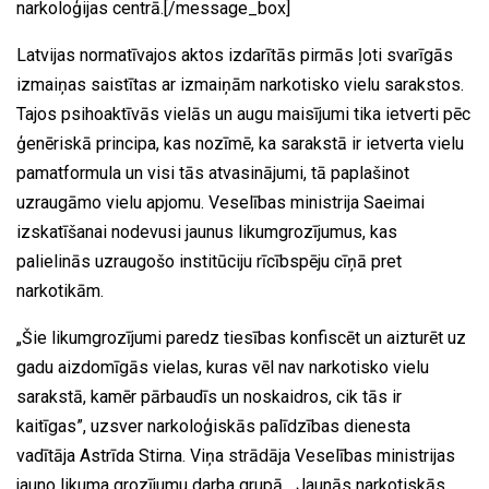
narkoloģijas centrā.[/message_box]
Latvijas normatīvajos aktos izdarītās pirmās ļoti svarīgās
izmaiņas saistītas ar izmaiņām narkotisko vielu sarakstos.
Tajos psihoaktīvās vielās un augu maisījumi tika ietverti pēc
ģenēriskā principa, kas nozīmē, ka sarakstā ir ietverta vielu
pamatformula un visi tās atvasinājumi, tā paplašinot
uzraugāmo vielu apjomu. Veselības ministrija Saeimai
izskatīšanai nodevusi jaunus likumgrozījumus, kas
palielinās uzraugošo institūciju rīcībspēju cīņā pret
narkotikām.
„Šie likumgrozījumi paredz tiesības konfiscēt un aizturēt uz
gadu aizdomīgās vielas, kuras vēl nav narkotisko vielu
sarakstā, kamēr pārbaudīs un noskaidros, cik tās ir
kaitīgas”, uzsver narkoloģiskās palīdzības dienesta
vadītāja Astrīda Stirna. Viņa strādāja Veselības ministrijas
jauno likuma grozījumu darba grupā. „Jaunās narkotiskās