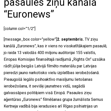
pasaules ziņu kanālā
“Euronews”
[column col=”1/2″]
[message_box color=”yellow”]
2. septembris.
TV ziņu
kanālā „Euronews”, kas ir viens no visskatītākajiem pasaulē,
jo raida 13 valodās 400 miljonu auditorijai 155 valstīs,
Eiropas Komisijas finansētajā raidījumā „Rights On” uzsāka
rādīt jūlija beigās Latvijā filmēto materiālu par Latvijas
pieredzi jauno narkotisko vielu izplatības ierobežošanā.
Pieaugošā legālo psihoaktīvo maisījumu lietošanas
ierobežošana, it sevišķi jaunatnes vidū, sagādā
galvassāpes politiķiem visā Eiropā. Pasaules ziņu
aģentūras „Euronews” filmēšanas grupa žurnālista Semus
Kertneja vadībā bija ieradusies arī Rīgas psihiatrijas un