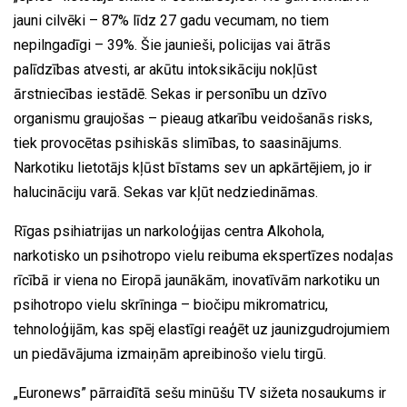
jauni cilvēki – 87% līdz 27 gadu vecumam, no tiem
nepilngadīgi – 39%. Šie jaunieši, policijas vai ātrās
palīdzības atvesti, ar akūtu intoksikāciju nokļūst
ārstniecības iestādē. Sekas ir personību un dzīvo
organismu graujošas – pieaug atkarību veidošanās risks,
tiek provocētas psihiskās slimības, to saasinājums.
Narkotiku lietotājs kļūst bīstams sev un apkārtējiem, jo ir
halucināciju varā. Sekas var kļūt nedziedināmas.
Rīgas psihiatrijas un narkoloģijas centra Alkohola,
narkotisko un psihotropo vielu reibuma ekspertīzes nodaļas
rīcībā ir viena no Eiropā jaunākām, inovatīvām narkotiku un
psihotropo vielu skrīninga – biočipu mikromatricu,
tehnoloģijām, kas spēj elastīgi reaģēt uz jaunizgudrojumiem
un piedāvājuma izmaiņām apreibinošo vielu tirgū.
„Euronews” pārraidītā sešu minūšu TV sižeta nosaukums ir