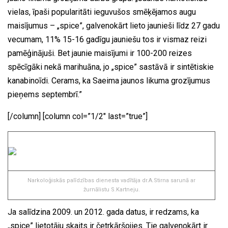
vielas, īpaši popularitāti ieguvušos smēķējamos augu
maisījumus – „spice”, galvenokārt lieto jaunieši līdz 27 gadu
vecumam, 11% 15-16 gadīgu jauniešu tos ir vismaz reizi
pamēģinājuši. Bet jaunie maisījumi ir 100-200 reizes
spēcīgāki nekā marihuāna, jo „spice” sastāvā ir sintētiskie
kanabinoīdi. Cerams, ka Saeima jaunos likuma grozījumus
pieņems septembrī.”
[/column] [column col=”1/2″ last=”true”]
Narkoloģiskās palīdzības dienesta vadītāja dr.A.Stirna sarunā ar
žurnālistu S.Kartneju.
Ja salīdzina 2009. un 2012. gada datus, ir redzams, ka
„spice” lietotāju skaits ir četrkāršojies. Tie galvenokārt ir