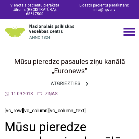
Vienotais pacientu pieraksta
E-pasts pacientu pierakstam:
tālrunis (REĢISTRATŪRA):
info@npvc.lv
68617500
Nacionālais psihiskās
veselības centrs
ANNO 1824
Mūsu pieredze pasaules ziņu kanālā
„Euronews”
ATGRIEZTIES
11.09.2013
ZIŅAS
[vc_row][vc_column][vc_column_text]
Mūsu pieredze