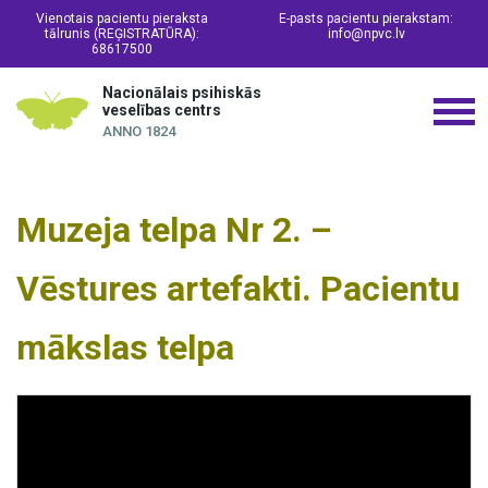
Vienotais pacientu pieraksta
E-pasts pacientu pierakstam:
tālrunis (REĢISTRATŪRA):
info@npvc.lv
68617500
Nacionālais psihiskās
veselības centrs
ANNO 1824
Muzeja telpa Nr 2. –
Vēstures artefakti. Pacientu
mākslas telpa