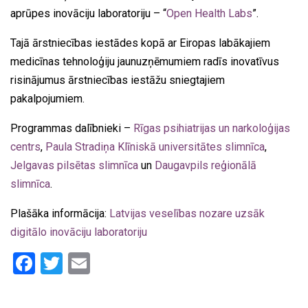
aprūpes inovāciju laboratoriju – “
Open Health Labs
”.
Tajā ārstniecības iestādes kopā ar Eiropas labākajiem
medicīnas tehnoloģiju jaunuzņēmumiem radīs inovatīvus
risinājumus ārstniecības iestāžu sniegtajiem
pakalpojumiem.
Programmas dalībnieki –
Rīgas psihiatrijas un narkoloģijas
centrs
,
Paula Stradiņa Klīniskā universitātes slimnīca
,
Jelgavas pilsētas slimnīca
un
Daugavpils reģionālā
slimnīca
.
Plašāka informācija:
Latvijas veselības nozare uzsāk
digitālo inovāciju laboratoriju
Facebook
Twitter
Email