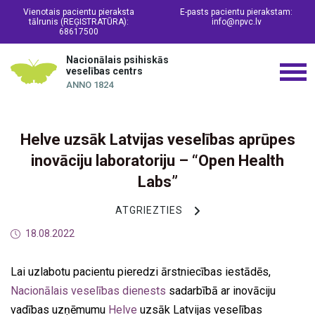
Vienotais pacientu pieraksta
E-pasts pacientu pierakstam:
tālrunis (REĢISTRATŪRA):
info@npvc.lv
68617500
Nacionālais psihiskās
veselības centrs
ANNO 1824
Helve uzsāk Latvijas veselības aprūpes
inovāciju laboratoriju – “Open Health
Labs”
ATGRIEZTIES
18.08.2022
Lai uzlabotu pacientu pieredzi ārstniecības iestādēs,
Nacionālais veselības dienests
sadarbībā ar inovāciju
vadības uzņēmumu
Helve
uzsāk Latvijas veselības