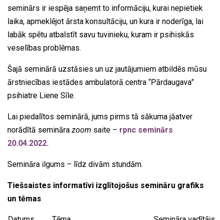
seminārs ir iespēja saņemt to informāciju, kurai nepietiek
laika, apmeklējot ārsta konsultāciju, un kura ir noderīga, lai
labāk spētu atbalstīt savu tuvinieku, kuram ir psihiskās
veselības problēmas.
Šajā seminārā uzstāsies un uz jautājumiem atbildēs mūsu
ārstniecības iestādes ambulatorā centra “Pārdaugava”
psihiatre Liene Sīle.
Lai piedalītos seminārā, jums pirms tā sākuma jāatver
norādītā semināra
zoom
saite –
rpnc seminārs
20.04.2022.
Semināra ilgums – līdz divām stundām.
Tiešsaistes informatīvi izglītojošus semināru grafiks
un tēmas
Datums
Tēma
Semināra vadītājs