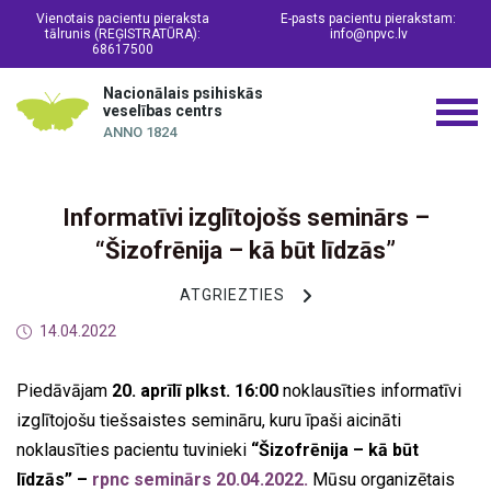
Vienotais pacientu pieraksta
E-pasts pacientu pierakstam:
tālrunis (REĢISTRATŪRA):
info@npvc.lv
68617500
Nacionālais psihiskās
veselības centrs
ANNO 1824
Informatīvi izglītojošs seminārs –
“Šizofrēnija – kā būt līdzās”
ATGRIEZTIES
14.04.2022
Piedāvājam
20. aprīlī plkst. 16:00
noklausīties informatīvi
izglītojošu tiešsaistes semināru, kuru īpaši aicināti
noklausīties pacientu tuvinieki
“Šizofrēnija – kā būt
līdzās” –
rpnc seminārs 20.04.2022.
Mūsu organizētais