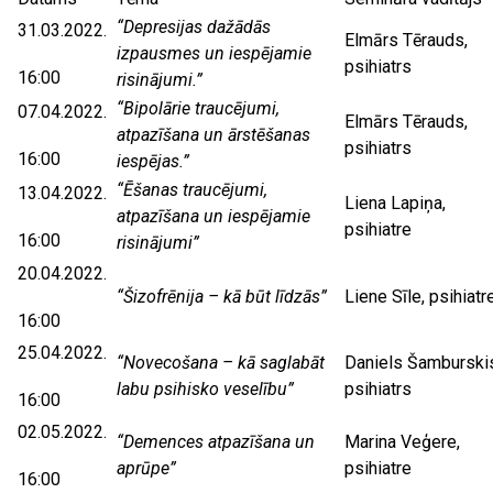
“Depresijas dažādās
31.03.2022.
Elmārs Tērauds,
izpausmes un iespējamie
psihiatrs
16:00
risinājumi.”
“Bipolārie traucējumi,
07.04.2022.
Elmārs Tērauds,
atpazīšana un ārstēšanas
psihiatrs
16:00
iespējas.”
“Ēšanas traucējumi,
13.04.2022.
Liena Lapiņa,
atpazīšana un iespējamie
psihiatre
16:00
risinājumi”
20.04.2022.
“Šizofrēnija – kā būt līdzās”
Liene Sīle, psihiatr
16:00
25.04.2022.
“Novecošana – kā saglabāt
Daniels Šamburski
labu psihisko veselību”
psihiatrs
16:00
02.05.2022.
“Demences atpazīšana un
Marina Veģere,
aprūpe”
psihiatre
16:00