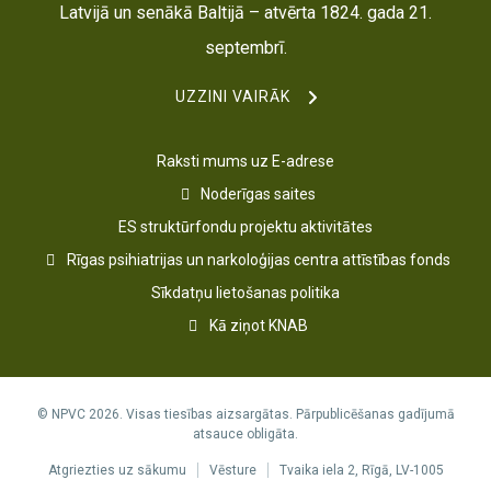
Latvijā un senākā Baltijā – atvērta 1824. gada 21.
septembrī.
UZZINI VAIRĀK
Raksti mums uz E-adrese
Noderīgas saites
ES struktūrfondu projektu aktivitātes
Rīgas psihiatrijas un narkoloģijas centra attīstības fonds
Sīkdatņu lietošanas politika
Kā ziņot KNAB
© NPVC 2026. Visas tiesības aizsargātas. Pārpublicēšanas gadījumā
atsauce obligāta.
Atgriezties uz sākumu
Vēsture
Tvaika iela 2, Rīgā, LV-1005