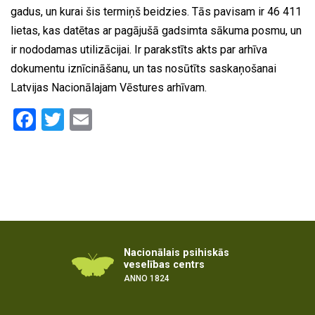
gadus, un kurai šis termiņš beidzies. Tās pavisam ir 46 411
lietas, kas datētas ar pagājušā gadsimta sākuma posmu, un
ir nododamas utilizācijai. Ir parakstīts akts par arhīva
dokumentu iznīcināšanu, un tas nosūtīts saskaņošanai
Latvijas Nacionālajam Vēstures arhīvam.
Facebook
Twitter
Email
Nacionālais psihiskās
veselības centrs
ANNO 1824