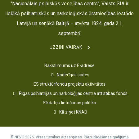
"Nacionālais psihiskās veselības centrs", Valsts SIA ir
lielākā psihiatriskās un narkoloģiskās ārstniecības iestāde
Latvijā un senākā Baltijā – atvērta 1824. gada 21.
septembrī.
UZZINI VAIRĀK
Raksti mums uz E-adrese
Noderīgas saites
ES struktūrfondu projektu aktivitātes
Rīgas psihiatrijas un narkoloģijas centra attīstības fonds
Sīkdatņu lietošanas politika
Kā ziņot KNAB
© NPVC 2026. Visas tiesības aizsargātas. Pārpublicēšanas gadījumā