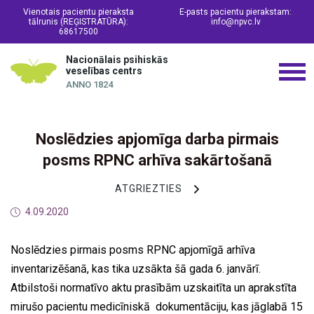
Vienotais pacientu pieraksta
E-pasts pacientu pierakstam:
tālrunis (REĢISTRATŪRA):
info@npvc.lv
68617500
Nacionālais psihiskās
veselības centrs
ANNO 1824
Noslēdzies apjomīga darba pirmais
posms RPNC arhīva sakārtošanā
ATGRIEZTIES
4.09.2020
Noslēdzies pirmais posms RPNC apjomīgā arhīva
inventarizēšanā, kas tika uzsākta šā gada 6. janvārī.
Atbilstoši normatīvo aktu prasībām uzskaitīta un aprakstīta
mirušo pacientu medicīniskā dokumentāciju, kas jāglabā 15