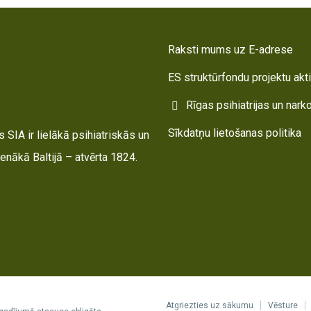
Raksti mums uz E-adrese
ES struktūrfondu projektu akt
Rīgas psihiatrijas un nark
Sīkdatņu lietošanas politika
 SIA ir lielākā psihiatriskās un
enākā Baltijā – atvērta 1824.
Atgriezties uz sākumu
Vēsture