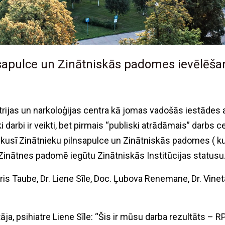
nsapulce un Zinātniskās padomes ievēlēša
trijas un narkoloģijas centra kā jomas vadošās iestādes att
ski darbi ir veikti, bet pirmais “publiski atrādāmais” darbs
kusī Zinātnieku pilnsapulce un Zinātniskās padomes ( kurā
s Zinātnes padomē iegūtu Zinātniskās Institūcijas statusu
ris Taube, Dr. Liene Sīle, Doc. Ļubova Renemane, Dr. Vinet
ja, psihiatre Liene Sīle: “Šis ir mūsu darba rezultāts – RP