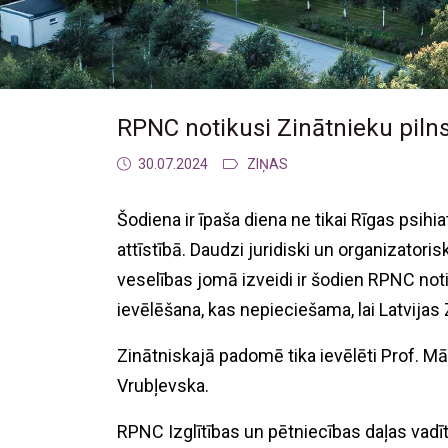
RPNC notikusi Zinātnieku pil
30.07.2024
ZIŅAS
Šodiena ir īpaša diena ne tikai Rīgas psihia
attīstībā. Daudzi juridiski un organizatori
veselības jomā izveidi ir šodien RPNC noti
ievēlēšana, kas nepieciešama, lai Latvija
Zinātniskajā padomē tika ievēlēti Prof. Mā
Vrubļevska.
RPNC Izglītības un pētniecības daļas vadītā