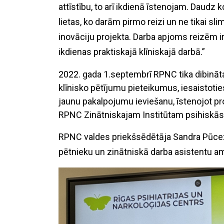
attīstību, to arī ikdienā īstenojam. Daudz 
lietas, ko darām pirmo reizi un ne tikai sli
inovāciju projekta. Darba apjoms reizēm i
ikdienas praktiskajā klīniskajā darbā.”
gada 1.septembrī RPNC tika dibināta
klīnisko pētījumu pieteikumus, iesaistoti
jaunu pakalpojumu ieviešanu, īstenojot pro
RPNC Zinātniskajam Institūtam psihiskās
RPNC valdes priekšsēdētāja Sandra Pūce: “
pētnieku un zinātniskā darba asistentu amat