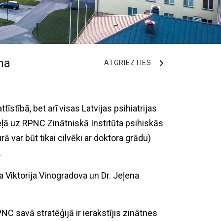
na
ATGRIEZTIES
īstībā, bet arī visas Latvijas psihiatrijas
 ceļā uz RPNC Zinātniskā Institūta psihiskās
 var būt tikai cilvēki ar doktora grādu)
.
a Viktorija Vinogradova un Dr. Jeļena
NC savā stratēģijā ir ierakstījis zinātnes