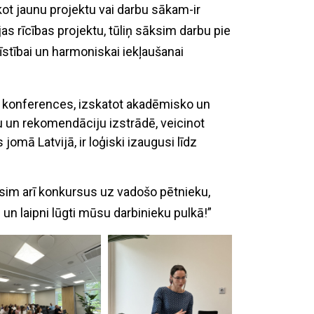
ākot jaunu projektu vai darbu sākam-ir
jas rīcības projektu, tūliņ sāksim darbu pie
īstībai un harmoniskai iekļaušanai
ās konferences, izskatot akadēmisko un
u un rekomendāciju izstrādē, veicinot
omā Latvijā, ir loģiski izaugusi līdz
āsim arī konkursus uz vadošo pētnieku,
 un laipni lūgti mūsu darbinieku pulkā!”