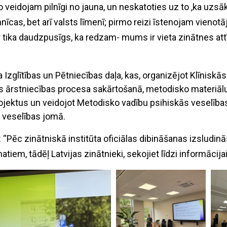
ko veidojam pilnīgi no jauna, un neskatoties uz to ,ka uzs
mnīcas, bet arī valsts līmenī; pirmo reizi īstenojam vienotā
r tika daudzpusīgs, ka redzam- mums ir vieta zinātnes att
 Izglītības un Pētniecības daļa, kas, organizējot Klīnisk
es ārstniecības procesa sakārtošanā, metodisko materiāl
jektus un veidojot Metodisko vadību psihiskās veselības j
 veselības jomā.
Pēc zinātniskā institūta oficiālas dibināšanas izsludin
iem, tādēļ Latvijas zinātnieki, sekojiet līdzi informācijai