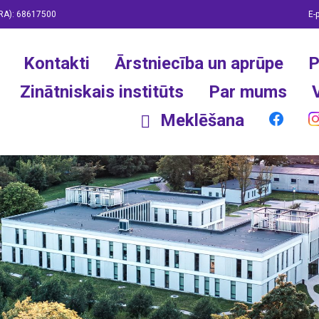
RA):
68617500
E-
Kontakti
Ārstniecība un aprūpe
P
Zinātniskais institūts
Par mums
Meklēšana