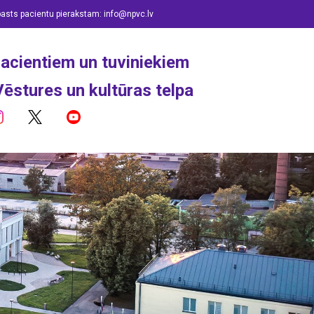
pasts pacientu pierakstam:
info@npvc.lv
acientiem un tuviniekiem
Vēstures un kultūras telpa