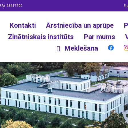
RA):
68617500
E-
Kontakti
Ārstniecība un aprūpe
P
Zinātniskais institūts
Par mums
Meklēšana