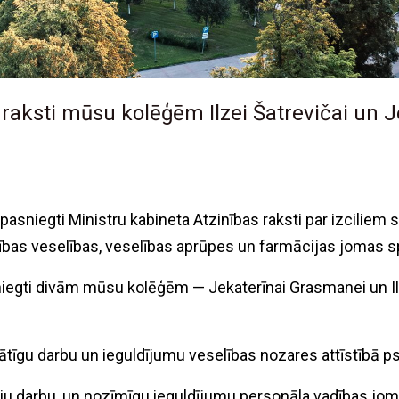
 raksti mūsu kolēģēm Ilzei Šatrevičai un J
 pasniegti Ministru kabineta Atzinības raksti par izcilie
ības veselības, veselības aprūpes un farmācijas jomas s
sniegti divām mūsu kolēģēm — Jekaterīnai Grasmanei un Ilz
tīgu darbu un ieguldījumu veselības nozares attīstībā ps
adēju darbu, un nozīmīgu ieguldījumu personāla vadības jo