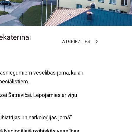
ekaterīnai
ATGRIEZTIES
m sasniegumiem veselības jomā, kā arī
peciālistiem.
ei Šatrevičai. Lepojamies ar viņu
ihiatrijas un narkoloģijas jomā”
mā Nacionālajā psihiskās veselības