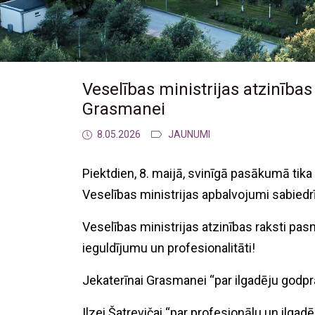
Veselības ministrijas atzinības
Grasmanei
8.05.2026
JAUNUMI
Piektdien, 8. maijā, svinīgā pasākumā tika
Veselības ministrijas apbalvojumi sabiedr
Veselības ministrijas atzinības raksti pa
ieguldījumu un profesionalitāti!
Jekaterīnai Grasmanei “par ilgadēju godprā
Ilzei Šatrevičai “par profesionālu un ilg