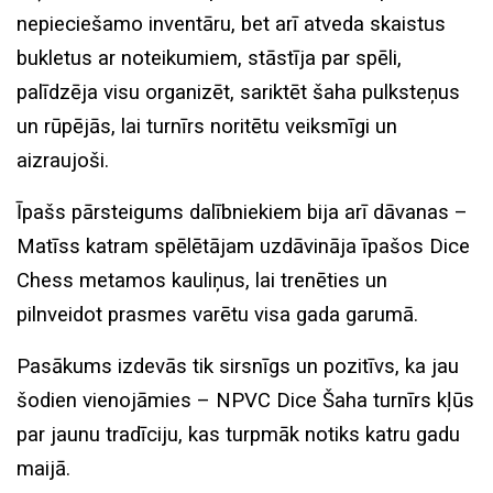
nepieciešamo inventāru, bet arī atveda skaistus
bukletus ar noteikumiem, stāstīja par spēli,
palīdzēja visu organizēt, sariktēt šaha pulksteņus
un rūpējās, lai turnīrs noritētu veiksmīgi un
aizraujoši.
Īpašs pārsteigums dalībniekiem bija arī dāvanas –
Matīss katram spēlētājam uzdāvināja īpašos Dice
Chess metamos kauliņus, lai trenēties un
pilnveidot prasmes varētu visa gada garumā.
Pasākums izdevās tik sirsnīgs un pozitīvs, ka jau
šodien vienojāmies – NPVC Dice Šaha turnīrs kļūs
par jaunu tradīciju, kas turpmāk notiks katru gadu
maijā.