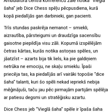
Ambulatorā centra konferenču zālē notika “Vieglā
šaha” jeb Dice Chess spēļu pēcpusdiena, kurā
kopā piedalījās gan darbinieki, gan pacienti.
Trīs stundas paskrēja nemanot – smiekli,
aizrautība, pārsteigumi un draudzīga sacensību
gaisotne piepildīja visu zāli. Kopumā izspēlējām
četras kārtas, kurās notika astoņas spēles, un
jāatzīst – azarts bija tik liels, ka pie galdiņiem
netrūka ne emociju, ne skaļu smieklu. Īpaši
priecēja tas, ka piedalījās arī vairāki topošie “dice
šaha” talanti, kuri šo spēli nekad iepriekš nebija
mēģinājuši, taču jau pēc pirmajām partijām spēlēja
ar patiesu degsmi un stratēģisku azartu.
Dice Chess jeb “Vieglā šaha” spēle ir īpaša šaha