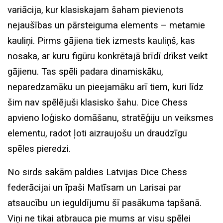
variācija, kur klasiskajam šaham pievienots
nejaušības un pārsteiguma elements – metamie
kauliņi. Pirms gājiena tiek izmests kauliņš, kas
nosaka, ar kuru figūru konkrētajā brīdī drīkst veikt
gājienu. Tas spēli padara dinamiskāku,
neparedzamāku un pieejamāku arī tiem, kuri līdz
šim nav spēlējuši klasisko šahu. Dice Chess
apvieno loģisko domāšanu, stratēģiju un veiksmes
elementu, radot ļoti aizraujošu un draudzīgu
spēles pieredzi.
No sirds sakām paldies Latvijas Dice Chess
federācijai un īpaši Matīsam un Larisai par
atsaucību un ieguldījumu šī pasākuma tapšanā.
Viņi ne tikai atbrauca pie mums ar visu spēlei