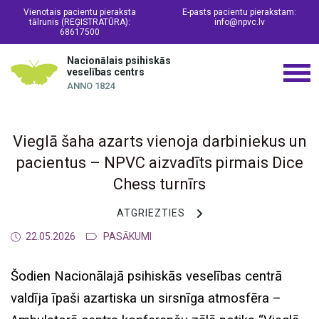
Vienotais pacientu pieraksta
E-pasts pacientu pierakstam:
tālrunis (REĢISTRATŪRA):
info@npvc.lv
68617500
Nacionālais psihiskās
veselības centrs
ANNO 1824
Vieglā šaha azarts vienoja darbiniekus un
pacientus – NPVC aizvadīts pirmais Dice
Chess turnīrs
ATGRIEZTIES
22.05.2026
PASĀKUMI
Šodien Nacionālajā psihiskās veselības centrā
valdīja īpaši azartiska un sirsnīga atmosfēra –