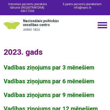
Vienotais pacientu pieraksta
E-pasts pacientu pierakstam:
tālrunis (REĢISTRATŪRA):
info@npvc.lv
68617500
Nacionālais psihiskās
veselības centrs
ANNO 1824
2023. gads
Vadības ziņojums par 3 mēnešiem
Vadības ziņojums par 6 mēnešiem
Vadības ziņojums par 9 mēnešiem
Vadības ziņojums par 12 mēnešiem