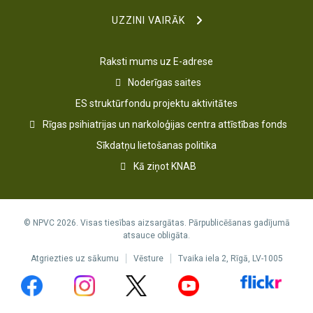
UZZINI VAIRĀK
Raksti mums uz E-adrese
Noderīgas saites
ES struktūrfondu projektu aktivitātes
Rīgas psihiatrijas un narkoloģijas centra attīstības fonds
Sīkdatņu lietošanas politika
Kā ziņot KNAB
© NPVC 2026. Visas tiesības aizsargātas. Pārpublicēšanas gadījumā
atsauce obligāta.
Atgriezties uz sākumu
Vēsture
Tvaika iela 2, Rīgā, LV-1005