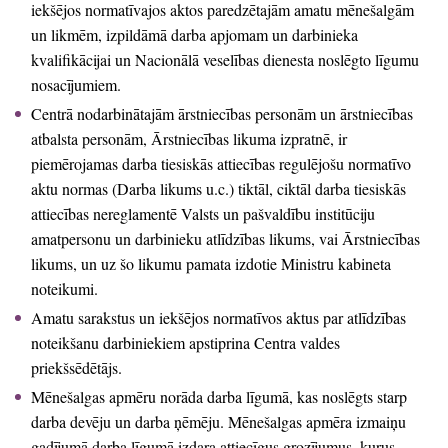
iekšējos normatīvajos aktos paredzētajām amatu mēnešalgām
un likmēm, izpildāmā darba apjomam un darbinieka
kvalifikācijai un Nacionālā veselības dienesta noslēgto līgumu
nosacījumiem.
Centrā nodarbinātajām ārstniecības personām un ārstniecības
atbalsta personām, Ārstniecības likuma izpratnē, ir
piemērojamas darba tiesiskās attiecības regulējošu normatīvo
aktu normas (Darba likums u.c.) tiktāl, ciktāl darba tiesiskās
attiecības nereglamentē Valsts un pašvaldību institūciju
amatpersonu un darbinieku atlīdzības likums, vai Ārstniecības
likums, un uz šo likumu pamata izdotie Ministru kabineta
noteikumi.
Amatu sarakstus un iekšējos normatīvos aktus par atlīdzības
noteikšanu darbiniekiem apstiprina Centra valdes
priekšsēdētājs.
Mēnešalgas apmēru norāda darba līgumā, kas noslēgts starp
darba devēju un darba ņēmēju. Mēnešalgas apmēra izmaiņu
gadījumā darba līgumā izdara attiecīgus grozījumus, kurus