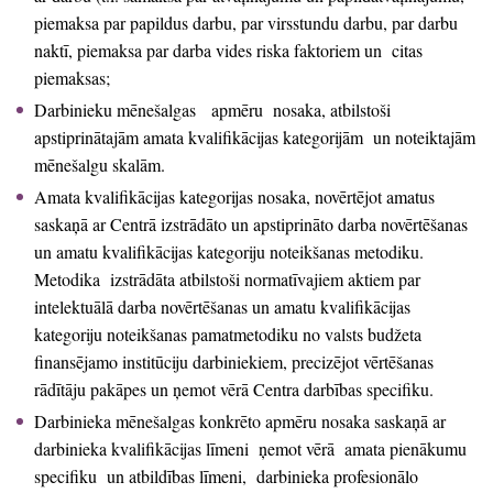
piemaksa par papildus darbu, par virsstundu darbu, par darbu
naktī, piemaksa par darba vides riska faktoriem un citas
piemaksas;
Darbinieku mēnešalgas apmēru nosaka, atbilstoši
apstiprinātajām amata kvalifikācijas kategorijām un noteiktajām
mēnešalgu skalām.
Amata kvalifikācijas kategorijas nosaka, novērtējot amatus
saskaņā ar Centrā izstrādāto un apstiprināto darba novērtēšanas
un amatu kvalifikācijas kategoriju noteikšanas metodiku.
Metodika izstrādāta atbilstoši normatīvajiem aktiem par
intelektuālā darba novērtēšanas un amatu kvalifikācijas
kategoriju noteikšanas pamatmetodiku no valsts budžeta
finansējamo institūciju darbiniekiem, precizējot vērtēšanas
rādītāju pakāpes un ņemot vērā Centra darbības specifiku.
Darbinieka mēnešalgas konkrēto apmēru nosaka saskaņā ar
darbinieka kvalifikācijas līmeni ņemot vērā amata pienākumu
specifiku un atbildības līmeni, darbinieka profesionālo