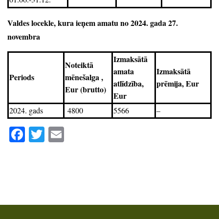
Valdes locekle, kura ieņem amatu no 2024. gada 27.
novembra
Izmaksātā
Noteiktā
amata
Izmaksātā
Periods
mēnešalga ,
atlīdzība,
prēmija, Eur
Eur (brutto)
Eur
2024. gads
4800
5566
–
Facebook
Twitter
Email