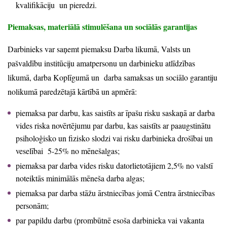
kvalifikāciju un pieredzi.
Piemaksas, materiālā stimulēšana un sociālās garantijas
Darbinieks var saņemt piemaksu Darba likumā, Valsts un
pašvaldību institūciju amatpersonu un darbinieku atlīdzības
likumā, darba Koplīgumā un darba samaksas un sociālo garantiju
nolikumā paredzētajā kārtībā un apmērā:
piemaksa par darbu, kas saistīts ar īpašu risku saskaņā ar darba
vides riska novērtējumu par darbu, kas saistīts ar paaugstinātu
psiholoģisko un fizisko slodzi vai risku darbinieka drošībai un
veselībai 5-25% no mēnešalgas;
piemaksa par darba vides risku datorlietotājiem 2,5% no valstī
noteiktās minimālās mēneša darba algas;
piemaksa par darba stāžu ārstniecības jomā Centra ārstniecības
personām;
par papildu darbu (prombūtnē esoša darbinieka vai vakanta