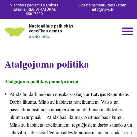
Vienotais pacientu pieraksta
E-pasts pacientu pierakstam:
tālrunis (REĢISTRATŪRA):
info@npvc.lv
68617500
Nacionālais psihiskās
veselības centrs
ANNO 1824
Atalgojuma politika
Atalgojuma politikas pamatprincipi
Atlīd
zību darbiniekiem nos
aka saskaņā ar Latvijas Republikas
Darba likumu, Ministru kabineta noteikumiem, Valsts un
pašvaldību institūciju amatpersonu un darbinieku atlīdzības
likumu (turpmāk – Atlīdzības likums), Ārstniecības likumu,
Ministru kabineta noteikumiem, regulējošiem darba samaksu un
atlīdzību, atbilstoši Centra valdes lēmumiem, amatu sarakstā vai