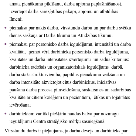
amata pienākumu pildīšanu, darba apjoma paplašināšanos),
izvērtējot darba sarežģītības pakāpi, apjomu un atbildības
līmeni;
piemaksa par nakts darbu, virsstundu darbu un par darbu svētku
dienās saskaņā ar Darba likumu un Atlīdzības likumu;
piemaksu par personisko darba ieguldījumu, intensitāti un darba
kvalitāti, ņemot vērā darbinieka personisko darba ieguldījuma,
kvalitātes un darba intensitātes izvērtējumu un šādus kritērijus:
darbinieka radošais un organizatoriskais ieguldījums darbā,
darba stāžs struktūrvienībā, papildus pienākumu veikšana un
darba intensitāte aizvietojot citus darbiniekus, iniciatīvas
paušana darba procesa pilnveidošanā, saskarsmes un sadarbības
kvalitāte ar citiem kolēģiem un pacientiem, ētikas un lojalitātes
ievērošana;
darbiniekiem var tikt piešķirta naudas balva par nozīmīgu
ieguldījumu Centra stratēģisko mērķu sasniegšanā.
Virsstundu darbs ir pieļaujams, ja darba devējs un darbinieks par