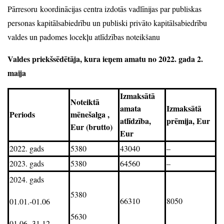
Pārresoru koordinācijas centra izdotās vadlīnijas par publiskas
personas kapitālsabiedrību un publiski privāto kapitālsabiedrību
valdes un padomes locekļu atlīdzības noteikšanu
Valdes priekšsēdētāja, kura ieņem amatu no 2022. gada 2.
maija
Izmaksātā
Noteiktā
amata
Izmaksātā
Periods
mēnešalga ,
atlīdzība,
prēmija, Eur
Eur (brutto)
Eur
2022. gads
5380
43040
–
2023. gads
5380
64560
–
2024. gads
5380
66310
8050
01.01.-01.06
5630
01.06.-31.12.