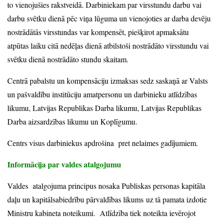
to vienojušies rakstveidā. Darbiniekam par virsstundu darbu vai
darbu svētku dienā pēc viņa lūguma un vienojoties ar darba devēju
nostrādātās virsstundas var kompensēt, piešķirot apmaksātu
atpūtas laiku citā nedēļas dienā atbilstoši nostrādāto virsstundu vai
svētku dienā nostrādāto stundu skaitam.
Centrā pabalstu un kompensāciju izmaksas sedz saskaņā ar Valsts
un pašvaldību institūciju amatpersonu un darbinieku atlīdzības
likumu, Latvijas Republikas Darba likumu, Latvijas Republikas
Darba aizsardzības likumu un Koplīgumu.
Centrs visus darbiniekus apdrošina pret nelaimes gadījumiem.
Informācija par valdes atalgojumu
Valdes atalgojuma principus nosaka Publiskas personas kapitāla
daļu un kapitālsabiedrību pārvaldības likums uz tā pamata izdotie
Ministru kabineta noteikumi. Atlīdzība tiek noteikta ievērojot