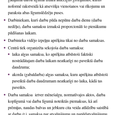
noformē rakstveidā kā atsevišķu vienošanos vai rīkojumu un
paraksta abas līgumslēdzēju puses.
Darbiniekam, kurš darbu pilda nepilnu darba dienu (darba
nedēļu), darba samaksu izmaksā proporcionāli šo pienākumu
pildīšanas laikam.
Darbinieka vidējo izpeļņu aprēķina tikai no darba samaksas.
Centrā tiek organizēta sekojoša darba samaksa:
laika algas samaksa, ko aprēķina atbilstoši faktiski
nostrādātajam darba laikam neatkarīgi no paveiktā darba
daudzuma;
akorda (gabaldarba) algas samaksa, kuru aprēķina atbilstoši
paveiktā darba daudzumam neatkarīgi no laika, kādā tas
paveikts.
Darba samaksa ietver mēnešalgu, normatīvajos aktos, darba
koplīgumā vai darba līgumā noteiktās piemaksas, kā arī
prēmijas, naudas balvas un jebkuru cita veida atlīdzību saistībā
ar darbu (t.i. samaksa par atvaļinājumu un papildatvaļinājumu,