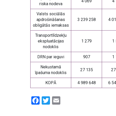
4 069
4
riska nodeva
Valsts sociālās
apdrošināšanas
3 239 258
4 0
obligātās iemaksas
Transportlīdzekļu
ekspluatācijas
1 279
1
nodoklis
DRN par ieguvi
907
1
Nekustamā
27 135
27
īpašuma nodoklis
KOPĀ
4 989 648
6 5
Facebook
Twitter
Email