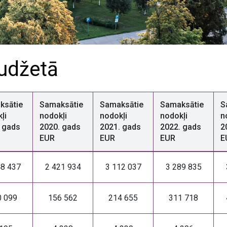
udžetā
ksātie
Samaksātie
Samaksātie
Samaksātie
S
ļi
nodokļi
nodokļi
nodokļi
n
 gads
2020. gads
2021. gads
2022. gads
2
EUR
EUR
EUR
E
48 437
2 421 934
3 112 037
3 289 835
0 099
156 562
214 655
311 718