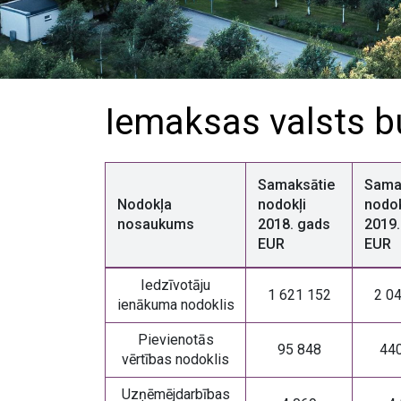
Iemaksas valsts b
Samaksātie
Sama
Nodokļa
nodokļi
nodok
nosaukums
2018. gads
2019.
EUR
EUR
Iedzīvotāju
1 621 152
2 0
ienākuma nodoklis
Pievienotās
95 848
44
vērtības nodoklis
Uzņēmējdarbības