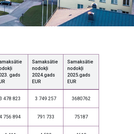
amaksātie
Samaksātie
Samaksātie
odokļi
nodokļi
nodokļi
023. gads
2024.gads
2025.gads
UR
EUR
EUR
3 478 823
3 749 257
3680762
4 756 894
791 733
75187