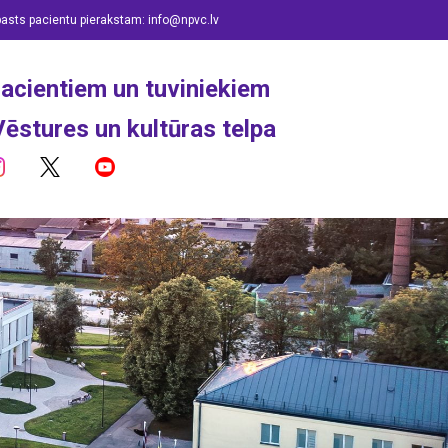
pasts pacientu pierakstam:
info@npvc.lv
acientiem un tuviniekiem
Vēstures un kultūras telpa