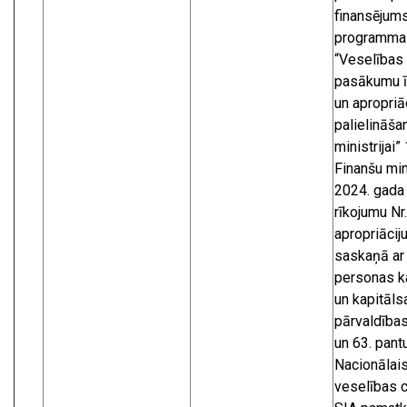
finansējum
programmas
“Veselības
pasākumu ī
un apropriā
palielināša
ministrijai”
Finanšu min
2024. gada 
rīkojumu Nr
apropriācij
saskaņā ar
personas ka
un kapitāls
pārvaldības
un 63. pant
Nacionālai
veselības c