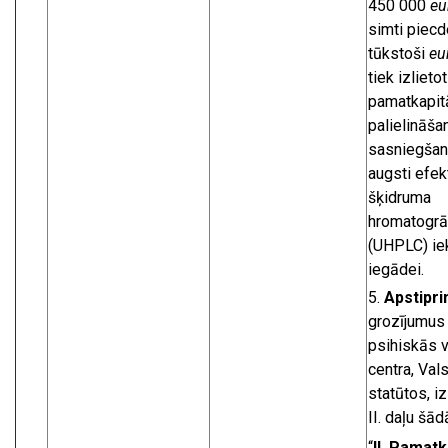
450 000
eu
simti piec
tūkstoši
eu
tiek izlietot
pamatkapit
palielināš
sasniegšanai
augsti efek
šķidruma
hromatogrāf
(UHPLC) ie
iegādei.
Apstipri
grozījumus
psihiskās 
centra, Val
statūtos, i
II. daļu šād
“
II. Pamatk