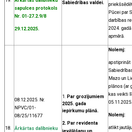
19.
Ārkārtas dalībnieku
Sabiedrības valdei.
priekšsēdēt
sapulces protokols
Pūcei par 
Nr. 01-27.2.9/8
darbības re
2024. gadā
29.12.2025.
apmērā.
Nolemj:
apstiprināt
Sabiedrība
Mazo un Li
plānos (ar 
kas veikti l
Par grozījumiem
08.12.2025. Nr.
05.11.2025.
2025. gada
NPVC/01-
iepirkumu plānā.
Nolemj:
08/25/11677
2. Par revidenta
atlikt jautā
18.
Ārkārtas dalībnieku
ievēlēšanu un