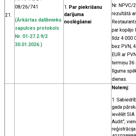
Nr. NPVC/2
08/26/741
Par piekrišanu
rezultātā ar
darījuma
21.
(Ārkārtas dalībnieku
noslēgšanai
Restaurants
sapulces protokols
par kopējo
Nr. 01-27.2.9/2
līdz 4 000
30.01.2026.)
bez PVN, 4
EUR ar PVN
termiņu 36
līguma spē
dienas.
Nolemj:
Sabiedrī
gada pārska
ievēlēt SIA 
Audit”, vien
reģistrācija