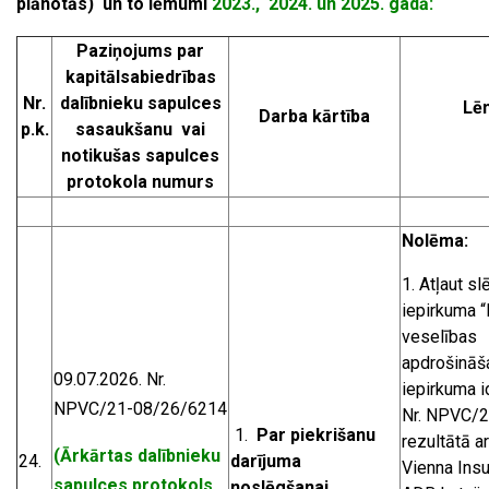
plānotās) un to lēmumi
2023., 2024. un 2025. gadā:
Paziņojums par
kapitālsabiedrības
Nr.
dalībnieku sapulces
Lē
Darba kārtība
p.k.
sasaukšanu vai
notikušas sapulces
protokola numurs
Nolēma:
Atļaut sl
iepirkuma “
veselības
apdrošināša
09.07.2026. Nr.
iepirkuma i
NPVC/21-08/26/6214
Nr. NPVC/2
1.
Par piekrišanu
rezultātā 
(Ārkārtas dalībnieku
24.
darījuma
Vienna Ins
sapulces protokols
noslēgšanai.