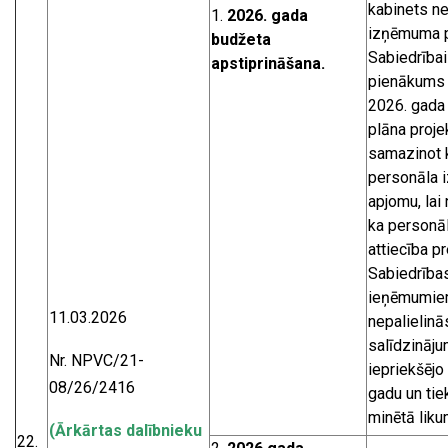
kabinets ne
1.
2026. g
ada
izņēmuma p
budžeta
Sabiedrībai 
apstiprināšana.
pienākums 
2026. gada
plāna proje
samazinot 
personāla 
apjomu, lai
ka personā
attiecība pr
Sabiedrība
ieņēmumi
11.03.2026
nepalielinā
salīdzināju
Nr. NPVC/21-
iepriekšējo
08/26/2416
gadu un tie
minētā liku
(Ārkārtas dalībnieku
22.