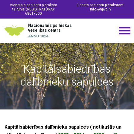
Vienotais pacientu pieraksta
E-pasts pacientu pierakstam:
tālrunis (REĢISTRATŪRA):
info@npvc.lv
68617500
Nacionālais psihiskās
veselības centrs
ANNO 1824
Kapitālsabiedrības
dalībnieku sapulces
Kapitālsabierības dalībnieku sapulces ( notikušās un