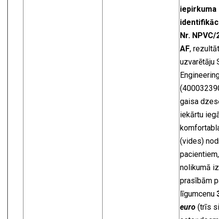
iepirkuma
identifikāc
Nr. NPVC/
AF
, rezultā
uzvarētāju
Engineerin
(400032390
gaisa dzes
iekārtu ieg
komfortabla
(vides) nod
pacientiem
nolikumā iz
prasībām p
līgumcenu
euro
(trīs s