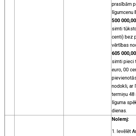
prasībām p
līgumcenu
500 000,0
simti tūkst
centi) bez 
vērtības no
605 000,0
simti pieci
euro
, 00 cen
pievienotās
nodokli, ar
termiņu 48
līguma spē
dienas.
Nolemj:
Ievēlēt A