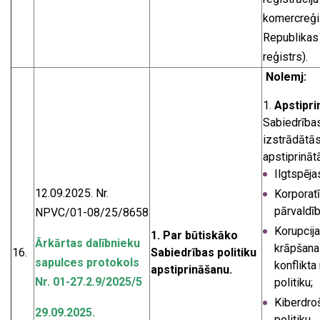
komercreģis
Republika
reģistrs).
Nolemj:
Apstipri
Sabiedrība
izstrādātā
apstiprināt
Ilgtspējas
12.09.2025. Nr.
Korporat
pārvaldīb
NPVC/01-08/25/8658
Korupcija
1.
Par būtiskāko
Ārkārtas dalībnieku
krāpšana
16.
Sabiedrības politiku
sapulces protokols
konflikta
apstiprināšanu.
Nr. 01-27.2.9/2025/5
politiku;
Kiberdro
29.09.2025.
politiku.