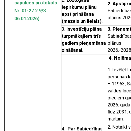
2.
2026.
gada
sapulces protokols
2. Apstipri
iepirkumu plānu
Nr. 01-27.2.9/3
Sabiedrība
apstiprināšana
plānus 202
06.04.2026)
(mazais un lielais).
3.
Investīciju plāna
3. Pieņemt
turpmākajiem trīs
Sabiedrības
gadiem pieņemšana
plānus
zināšanai.
2026.-2028
4. N
olēma
Ievēlēt L
personas k
– 11963, S
valdes loc
pieciem ga
2026. gada 
līdz 2031. 
martam.
Noteikt 
4.
Par Sabiedrības