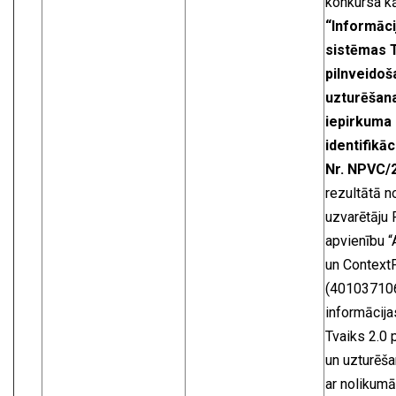
konkursa kā
“Informāci
sistēmas T
pilnveidoš
uzturēšan
iepirkuma
identifikāc
Nr. NPVC/
rezultātā n
uzvarētāju 
apvienību “
un Context
(401037106
informācij
Tvaiks 2.0 
un uzturēš
ar nolikumā