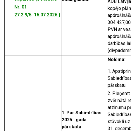
ADB Latvijas
Nr. 01-
kopējo plā
27.2.9/5
16.07.2026.)
apdrošināš
304 427,0
PVN ar ves
apdrošināš
darbības la
(divpadsmi
Nolēma:
Apstiprin
Sabiedrība
pārskatu.
Pieņemt 
zvērinātā r
atzinumu p
1.
Par Sabiedrības
Sabiedrības
2025. gada
stāvokli uz
pārskata
31. decembr