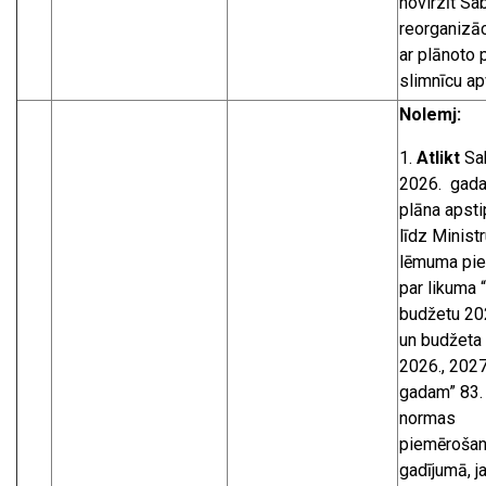
novirzīt Sa
reorganizāc
ar plānoto 
slimnīcu ap
Nolemj:
Atlikt
Sa
2026. gada
plāna apsti
līdz Minist
lēmuma pi
par likuma 
budžetu 2
un budžeta 
2026., 2027
gadam” 83.
normas
piemērošanu
gadījumā, j