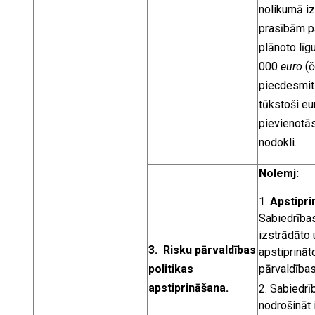
nolikumā iz
prasībām p
plānoto lī
000
euro
(č
piecdesmit
tūkstoši eu
pievienotās
nodokli.
Nolemj:
Apstipri
Sabiedrība
izstrādāto 
3.
Risku pārvaldības
apstiprināt
politikas
pārvaldības 
apstiprināšana.
Sabiedrī
nodrošināt 