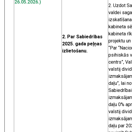
26.05.2026.)
Uzdot Sa
valdei saga
izskatīšana
kabineta sē
kabineta rī
2. Par Sabiedrības
projektu un
2025. gada peļņas
“Par “Nacio
izlietošanu.
psihiskās 
centrs”, Va
valstij div
izmaksāja
daļu”, lai n
Sabiedrībai
izmaksāja
daļu 0% ap
valstij div
izmaksāja
daļu par 20