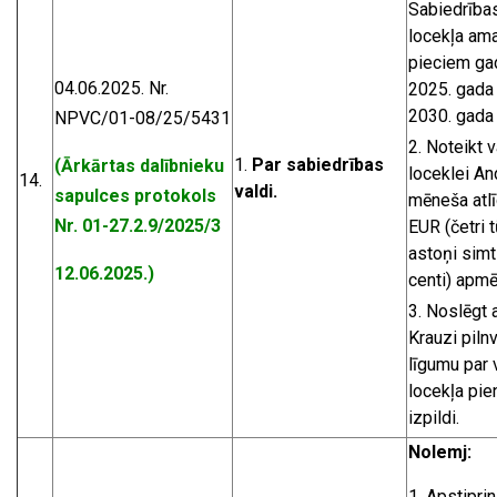
Sabiedrība
locekļa am
pieciem ga
04.06.2025. Nr.
2025. gada 1
2030. gada 1
NPVC/01-08/25/5431
Noteikt 
Par sabiedrības
(Ārkārtas dalībnieku
loceklei An
14.
valdi
.
sapulces protokols
mēneša atl
Nr. 01-27.2.9/2025/3
EUR (četri 
astoņi simt
12.06.2025.)
centi) apmē
Noslēgt 
Krauzi piln
līgumu par 
locekļa pi
izpildi.
Nolemj:
Apstiprin