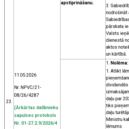
apstiprināšanu.
Sabiedrī
nodrošināt 
Sabiedrība
pārskata i
Valsts ie
dienestā n
aktos notei
un kārtībā.
Nolēma:
Atlikt l
11.05.2026
pieņemšanu
dividendēs
Nr. NPVC/21-
izmaksāja
08/26/4287
daļu par 20
23.
tiks pieņem
(Ārkārtas dalībnieku
daļu turētā
sapulces protokols
Ministru ka
Nr. 01-27.2.9/2026/4
lēmums.