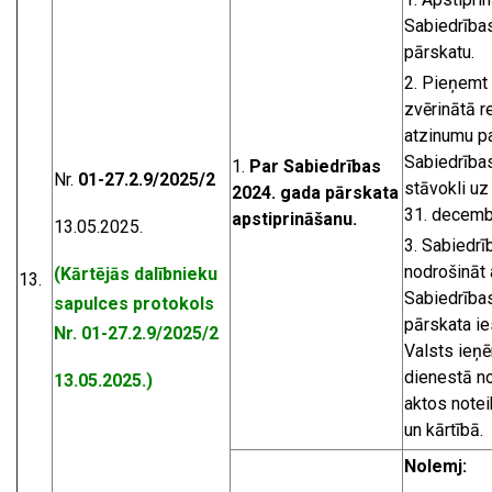
Sabiedrība
pārskatu.
Pieņemt 
zvērinātā r
atzinumu p
Sabiedrības
Par Sabiedrības
Nr.
01-27.2.9/2025/2
stāvokli uz
2024. gada pārskata
31. decembr
apstiprināšanu
.
13.05.2025.
Sabiedrī
nodrošināt 
(Kārtējās dalībnieku
13.
Sabiedrība
sapulces protokols
pārskata i
Nr. 01-27.2.9/2025/2
Valsts ie
dienestā n
13.05.2025.)
aktos notei
un kārtībā.
Nolemj: