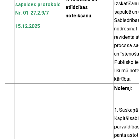
izskatīšanu
sapulces protokols
atlīdzības
sapulcē un
Nr. 01-27.2.9/7
noteikšanu.
Sabiedrības
15.12.2025
nodrošināt 
revidenta a
procesa sa
un īstenoša
Publisko i
likumā note
kārtībai.
Nolemj:
1. Saskaņā 
Kapitālsabi
pārvaldības
panta astot