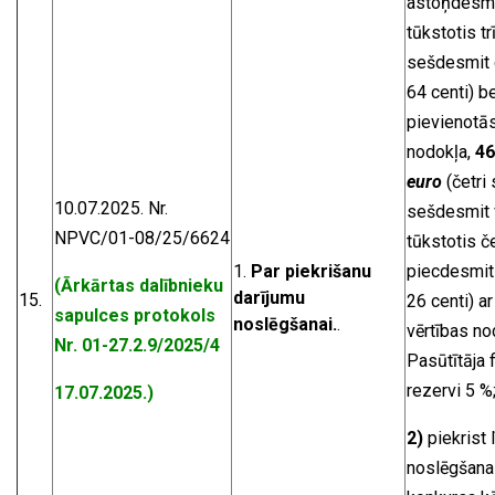
astoņdesmi
tūkstotis tr
sešdesmit 
64 centi) b
pievienotās
nodokļa,
46
euro
(četri 
10.07.2025. Nr.
sešdesmit 
NPVC/01-08/25/6624
tūkstotis če
Par piekrišanu
piecdesmit
(Ārkārtas dalībnieku
darījumu
15.
26 centi) a
sapulces protokols
noslēgšanai
.
.
vērtības nodo
Nr. 01-27.2.9/2025/4
Pasūtītāja 
rezervi 5 %
17.07.2025.)
2)
piekrist 
noslēgšanai