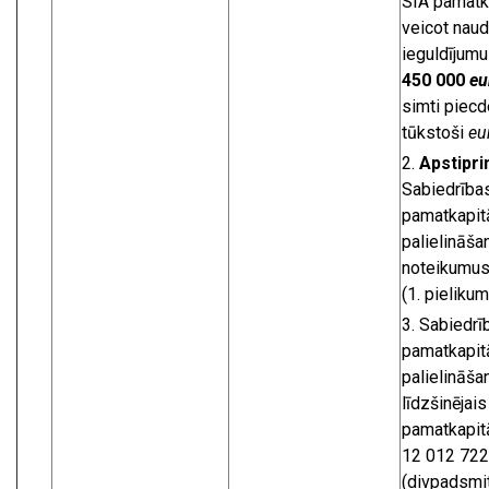
SIA pamatka
veicot nau
ieguldījumu
450 000
eu
simti piec
tūkstoši
eu
Apstipri
Sabiedrība
pamatkapit
palielināša
noteikumu
(1. pielikum
Sabiedrī
pamatkapit
palielināša
līdzšinējais
pamatkapit
12 012 72
(divpadsmit