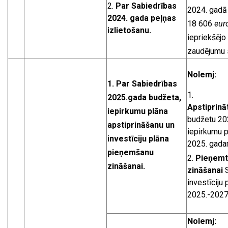
Par Sabiedrības
2024. gadā
2024. gada peļņas
18 606
eur
izlietošanu
.
iepriekšējo
zaudējumu 
Nolemj:
1. Par Sabiedrības
2025.gada budžeta,
Apstiprinā
iepirkumu plāna
budžetu 20
apstiprināšanu un
iepirkumu 
investīciju plāna
2025. gada
pieņemšanu
Pieņemt
zināšanai.
zināšanai
S
investīciju
2025.-2027
Nolemj: