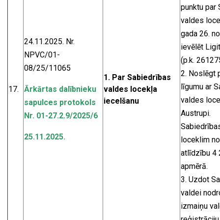
punktu par 
valdes loce
gada 26. n
24.11.2025. Nr.
ievēlēt Ligi
NPVC/01-
(p.k. 26127
08/25/11065
2. Noslēgt 
1.
Par Sabiedrības
līgumu ar S
17.
Ārkārtas dalībnieku
valdes locekļa
valdes locek
iecelšanu
sapulces protokols
Austrupi.
Nr. 01-27.2.9/2025/6
Sabiedrība
25.11.2025.
loceklim n
atlīdzību 4
apmērā.
3. Uzdot S
valdei nodr
izmaiņu va
reģistrāciju