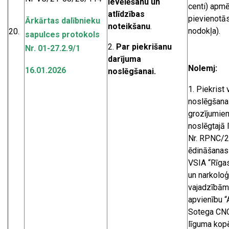
ievēlēšanu un
centi) apm
atlīdzības
pievienotās
Ārkārtas dalībnieku
noteikšanu
.
nodokļa).
20.
sapulces protokols
Par piekrišanu
Nr. 01-27.2.9/1
darījuma
Nolemj:
16.01.2026
noslēgšanai.
Piekrist
noslēgšanai
grozījumie
noslēgtajā 
Nr. RPNC/2
ēdināšanas
VSIA “Rīgas
un narkoloģ
vajadzībām
apvienību “
Sotega CNC”
līguma kop