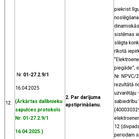
piekrist lī
noslēgšanai
dinamiskās
sistēmas ie
slēgta konk
rīkotā iepi
“Elektroene
piegāde”, i
Nr.
01-27.2.9/1
Nr. NPVC/2
rezultātā n
16.04.2025
uzvarētāju 
2
. Par darījuma
(
Ārkārtas dalībnieku
sabiedrību 
12.
apstiprināšanu.
sapulces protokols
(400030329
Nr. 01-27.2.9/1
elektroener
12 (divpad
16.04.2025.)
periodam s