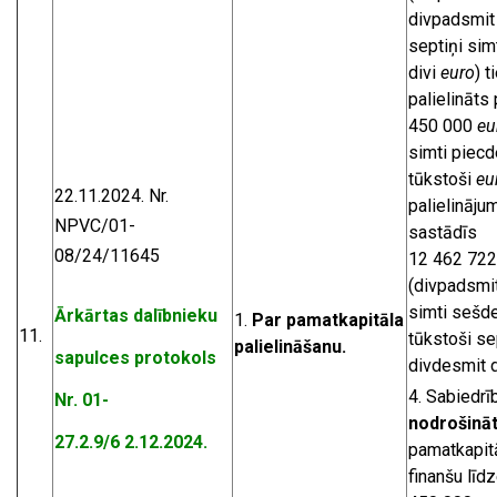
divpadsmit
septiņi sim
divi
euro
) t
palielināts 
450 000
eu
simti piec
tūkstoši
eu
22.11.2024. Nr.
palielināju
NPVC/01-
sastādīs
08/24/11645
12 462 72
(divpadsmit
simti sešde
Ārkārtas dalībnieku
Par pamatkapitāla
11.
tūkstoši se
palielināšanu.
sapulces protokols
divdesmit 
Sabiedrī
Nr. 01-
nodrošinā
27.2.9/6 2.12.2024.
pamatkapitā
finanšu līdz