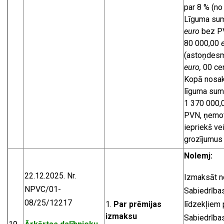
par 8 % (no
Līguma sum
euro
bez PVN
80 000,00
(astoņdesm
euro,
00 cen
Kopā nosak
līguma su
1 370 000,
PVN, ņemot
iepriekš ve
grozījumus
Nolemj:
22.12.2025. Nr.
Izmaksāt n
NPVC/01-
Sabiedrības
08/25/12217
Par prēmijas
līdzekļiem 
izmaksu
Sabiedrība