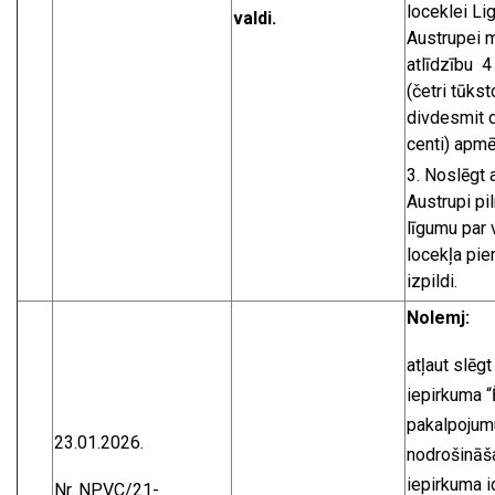
loceklei Lig
valdi.
Austrupei 
atlīdzību 
(četri tūkst
divdesmit d
centi) apmē
Noslēgt a
Austrupi pi
līgumu par 
locekļa pi
izpildi.
Nolemj:
atļaut slēgt
iepirkuma 
pakalpojum
23.01.2026.
nodrošināša
iepirkuma i
Nr. NPVC/21-