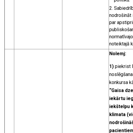
Sabiedrī
nodrošināt 
par apstipri
publiskoša
normatīvaj
noteiktajā k
Nolemj:
1)
piekrist
noslēgšanai
konkursa kā
“Gaisa dz
iekārtu ie
iekštelpu 
klimata (v
nodrošinā
pacientiem