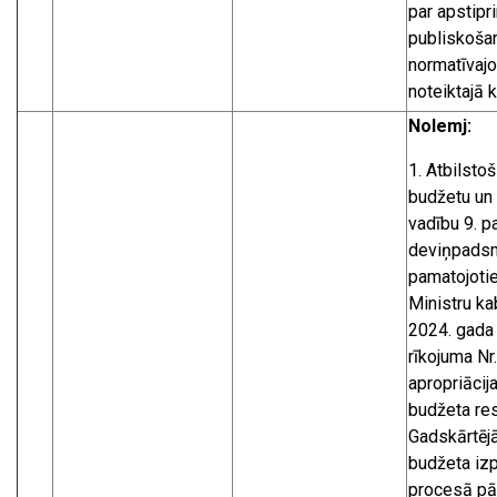
par apstipri
publiskoša
normatīvaj
noteiktajā k
Nolemj:
Atbilstoš
budžetu un 
vadību 9. p
deviņpadsmi
pamatojoti
Ministru ka
2024. gada 
rīkojuma Nr
apropriācij
budžeta res
Gadskārtējā
budžeta iz
procesā pā