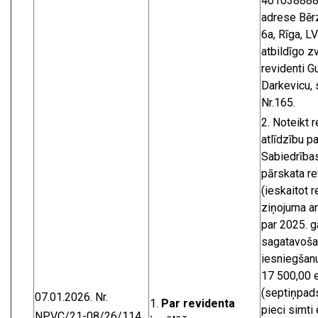
4010388885
adrese Bēr
6a, Rīga, L
atbildīgo z
revidenti G
Darkevicu, 
Nr.165.
Noteikt 
atlīdzību pa
Sabiedrība
pārskata re
(ieskaitot 
ziņojuma a
par 2025. 
sagatavoša
iesniegšanu
17 500,00 
(septiņpad
07.01.2026. Nr.
Par revidenta
pieci simti 
NPVC/21-08/26/114